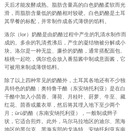
天后才能发酵成熟。脂肪含量高的白色奶酪柔软而光
滑，而脂肪含量低的奶酪相对较硬。白色奶酪是土耳
其早餐的标配，并常制作成各式薄饼的馅料。
洛尔（lor）奶酪是由奶酪过程中产生的乳清水制作而
成的。多余的乳清煮沸后，产生的凝结物被分解成小
块。洛尔是一种无盐、廉价的奶酪，通常搭配面包、
核桃一起吃，偶尔也会放入番茄酱中制成意面酱，它
可被用来制成薄饼馅料。
除了以上四种常见的奶酪外，土耳其各地还有不少独
具特色的奶酪：奥特鲁干酪（东安纳托利亚）是在白
干酪中加入小茴香、薄荷、月桂叶、莳萝、牛至、藏
红花、茴香或薰衣草，然后将其埋入地下至少两个
月；ürü奶酪（东南安纳托利亚），一般制成辫子
状，它适合煎炸。此外，马尔马拉地区的迪尔、黑海
地区的黑尔克、黑海东部的戈洛特、安纳托利亚东南