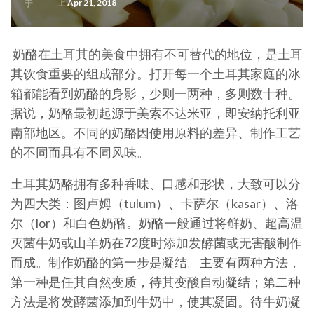
上
Apr 21, 2018
于
奶酪在土耳其的美食中拥有不可替代的地位，是土耳
其饮食重要的组成部分。打开每一个土耳其家庭的冰
箱都能看到奶酪的身影，少则一两种，多则数十种。
据说，奶酪最初起源于美索不达米亚，即安纳托利亚
南部地区。不同的奶酪因使用原料的差异、制作工艺
的不同而具有不同风味。
土耳其奶酪拥有多种香味、口感和形状，大致可以分
为四大类：图卢姆（tulum）、卡萨尔（kasar）、洛
尔（lor）和白色奶酪。奶酪一般通过将鲜奶、超高温
灭菌牛奶或山羊奶在72度时添加发酵菌或无害酸制作
而成。制作奶酪的第一步是凝结。主要有两种方法，
第一种是任其自然变质，待其变酸自动凝结；第二种
方法是将发酵菌添加到牛奶中，使其凝固。待牛奶凝