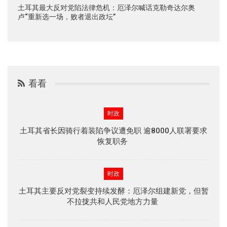
土耳其最大反对党陷法律危机：厄泽尔喊话克勒奇达尔奥
卢“重新选一场，败者退出政坛”
看看
时政
土耳其省长因骑行着装陷争议遭免职 逾8000人联署要求
恢复职务
时政
土耳其主要反对党裂变持续发酵：厄泽尔组建新党，但暂
不拉拢共和人民党地方力量