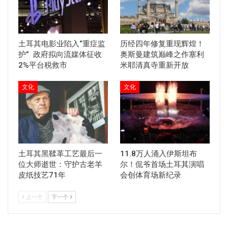
土耳其电影业陷入“重症监
历经四年修复重现辉煌！
护” 政府拟向流媒体征收
奥斯曼建筑巅峰之作塞利
2%平台税救市
米耶清真寺重新开放
文化
文化
土耳其黑鞣革工艺最后一
11.8万人涌入伊斯坦布
位大师逝世：守护古老羊
尔！侃爷首场土耳其演唱
皮纸技艺71年
会创体育场新纪录
上一个
下一个