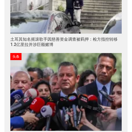
土耳其知名摇滚歌手因慈善资金调查被羁押：检方指控转移
1.2亿里拉并涉巨额赌博
头条