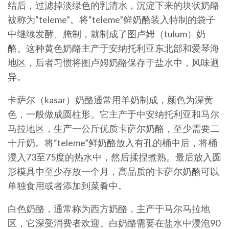
结后，过滤掉淡绿色的乳清水，沉淀下来的块状奶酪
被称为“teleme”。将“teleme”鲜奶酪装入特制的袋子
中继续发酵、腌制，就制成了图卢姆（tulum）奶
酪。这种黄色奶酪主产于安纳托利亚东北部和爱琴海
地区，后者习惯将图卢姆奶酪保存于盐水中，风味迥
异。
卡萨尔（kasar）奶酪通常用羊奶制成，颜色为深黄
色，一般做成圆柱形。它主产于中安纳托利亚和马尔
马拉地区，生产一公斤优质卡萨尔奶酪，至少需要二
十斤奶。将“teleme”鲜奶酪放入有孔的桶中后，将桶
浸入73至75度的热水中，然后揉捏煮熟。最后放入圆
形模具中至少存放一个月，高品质的卡萨尔奶酪可以
单独食用或者添加到菜肴中。
白色奶酪，通常称为西方奶酪，主产于马尔马拉地
区，它深受消费者欢迎。白奶酪需要在盐水中浸泡90