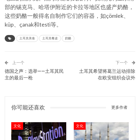
部的锡克马、哈塔伊附近的卡拉等地区也盛产奶酪，
这些奶酪一般得名自制作它们的容器，如çömlek、
küp、çanak和testi等。
土耳其美食
土耳其餐桌
奶酪
上一个
下一个
德国之声：选举——土耳其民
土耳其希望将葛兰运动排除
主的最后一枪
在欧安组织会议外
你可能还喜欢
更多作者
文化
文化