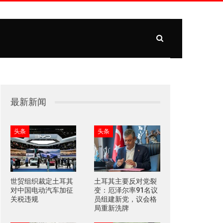
最新新闻
头条
头条
世贸组织裁定土耳其
土耳其主要反对党裂
对中国电动汽车加征
变：厄泽尔率91名议
关税违规
员组建新党，议会格
局重新洗牌