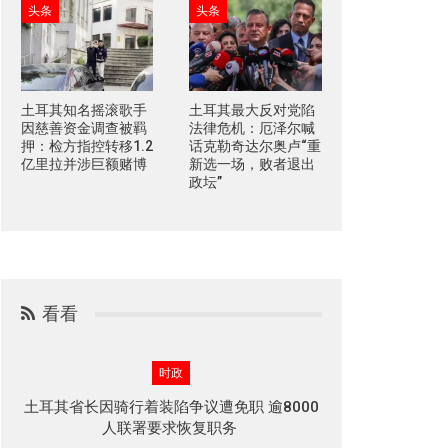
头条
头条
土耳其知名摇滚歌手
土耳其最大反对党陷
因慈善资金调查被羁
法律危机：厄泽尔喊
押：检方指控转移1.2
话克勒奇达尔奥卢“重
亿里拉并涉巨额赌博
新选一场，败者退出
政坛”
看看
时政
土耳其省长因骑行着装陷争议遭免职 逾8000
人联署要求恢复职务