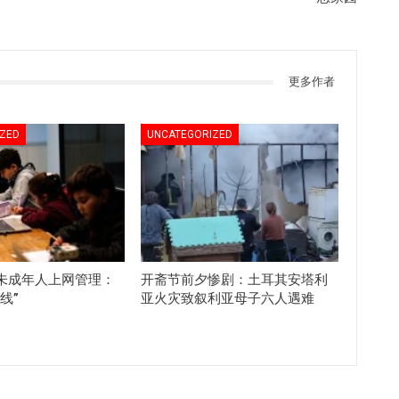
更多作者
ZED
UNCATEGORIZED
未成年人上网管理：
开斋节前夕惨剧：土耳其安塔利
线”
亚火灾致叙利亚母子六人遇难