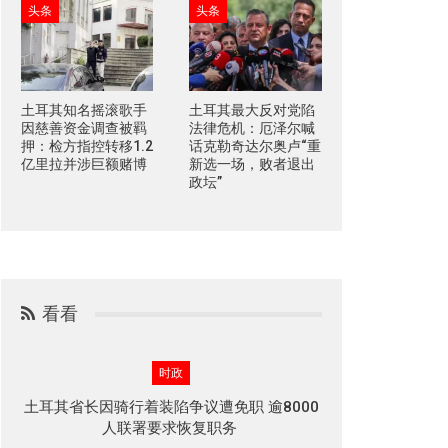
头条
头条
土耳其知名摇滚歌手
土耳其最大反对党陷
因慈善资金调查被羁
法律危机：厄泽尔喊
押：检方指控转移1.2
话克勒奇达尔奥卢“重
亿里拉并涉巨额赌博
新选一场，败者退出
政坛”
看看
时政
土耳其省长因骑行着装陷争议遭免职 逾8000
人联署要求恢复职务