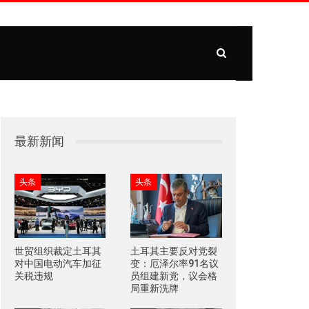
最新新闻
头条
头条
世贸组织裁定土耳其
土耳其主要反对党裂
对中国电动汽车加征
变：厄泽尔率91名议
关税违规
员组建新党，议会格
局重新洗牌