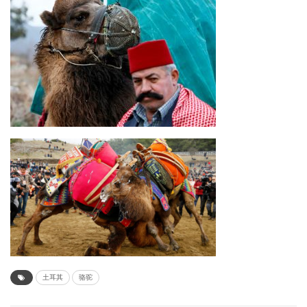
土耳其
骆驼