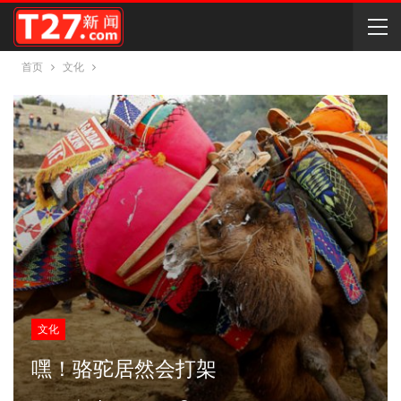
首页
文化
文化
嘿！骆驼居然会打架