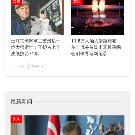
文化
文化
土耳其黑鞣革工艺最后一
11.8万人涌入伊斯坦布
位大师逝世：守护古老羊
尔！侃爷首场土耳其演唱
皮纸技艺71年
会创体育场新纪录
上一个
下一个
最新新闻
头条