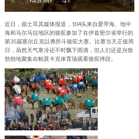
上
Feb 23, 2017
0
于
近日，据土耳其媒体报道，104头来自爱琴海、地中
海和马尔马拉地区的骆驼参加了在伊兹密尔省举行的
第35届塞尔丘克以弗所斗骆驼大赛。比赛当天正值周
日，虽然天气寒冷还不时飘下雨滴，但人们还是兴致
勃勃地聚集在帕莫卡克体育场观看骆驼摔跤。