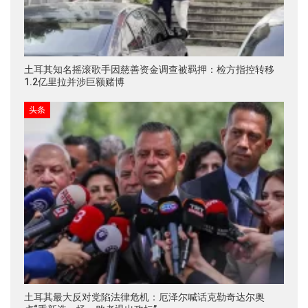
土耳其知名摇滚歌手因慈善资金调查被羁押：检方指控转移
1.2亿里拉并涉巨额赌博
头条
土耳其最大反对党陷法律危机：厄泽尔喊话克勒奇达尔奥