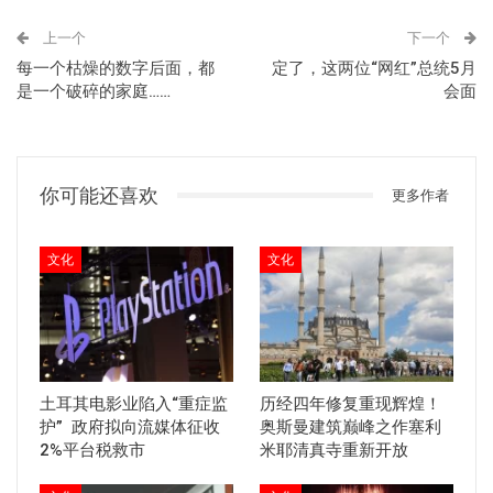
上一个
下一个
每一个枯燥的数字后面，都
定了，这两位“网红”总统5月
是一个破碎的家庭……
会面
你可能还喜欢
更多作者
文化
文化
土耳其电影业陷入“重症监
历经四年修复重现辉煌！
护” 政府拟向流媒体征收
奥斯曼建筑巅峰之作塞利
2%平台税救市
米耶清真寺重新开放