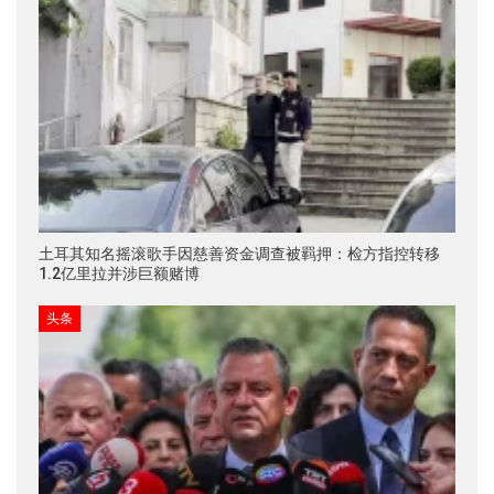
土耳其知名摇滚歌手因慈善资金调查被羁押：检方指控转移
1.2亿里拉并涉巨额赌博
头条