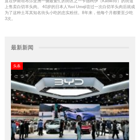
直在伊斯坦布尔亚洲一侧最繁忙的街区之一卡德柯伊（Kadıkoy）的街道
上售卖白切羊头肉。 40岁的日本人Yuvi Umeji尝过一次白切羊头肉后就成
为了这种土耳其知名街头小吃的忠实粉丝。8年来，他每个月都要至少吃
3次。
最新新闻
头条