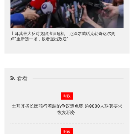
土耳其最大反对党陷法律危机：厄泽尔喊话克勒奇达尔奥
卢“重新选一场，败者退出政坛”
看看
时政
土耳其省长因骑行着装陷争议遭免职 逾8000人联署要求
恢复职务
时政