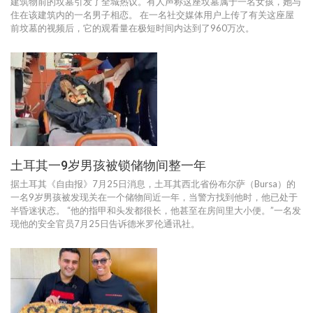
建筑物前的坟墓引发了全城热议。有人声称这座坟墓属于一名女孩，她与
住在该建筑内的一名男子相恋。 在一名社交媒体用户上传了有关这座屋
前坟墓的视频后，它的观看量在极短时间内达到了960万次。
土耳其一9岁男孩被锁储物间整一年
据土耳其《自由报》7月25日消息，土耳其西北省份布尔萨（Bursa）的
一名9岁男孩被发现关在一个储物间近一年，当警方找到他时，他已处于
半昏迷状态。 “他的指甲和头发都很长，他甚至在房间里大小便。”一名发
现他的安全官员7月25日告诉德米罗伦通讯社。