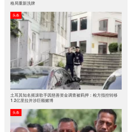
格局重新洗牌
头条
土耳其知名摇滚歌手因慈善资金调查被羁押：检方指控转移
1.2亿里拉并涉巨额赌博
头条