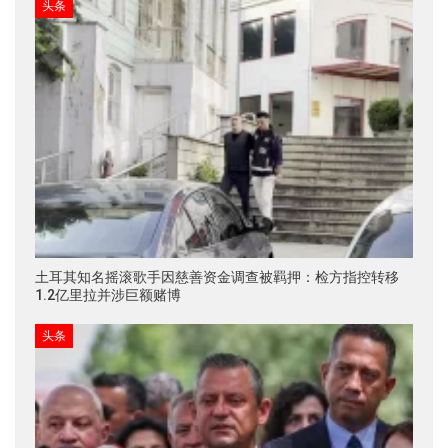
头条
土耳其知名摇滚歌手因慈善资金调查被羁押：检方指控转移
1.2亿里拉并涉巨额赌博
头条