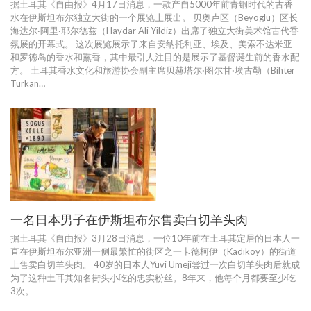
据土耳其《自由报》4月17日消息，一款产自5000年前青铜时代的古香
水在伊斯坦布尔独立大街的一个展览上展出。
贝奥卢区（Beyoglu）区长
海达尔·阿里·耶尔德兹（Haydar Ali Yildiz）出席了独立大街美术馆古代香
氛展的开幕式。
这次展览展示了来自安纳托利亚、埃及、美索不达米亚
和罗德岛的香水和熏香，其中最引人注目的是展示了基督诞生前的香水配
方。
土耳其香水文化和旅游协会副主席贝赫塔尔·图尔甘·埃古勒（Bihter
Turkan
…
一名日本男子在伊斯坦布尔售卖白切羊头肉
据土耳其《自由报》3月28日消息，一位10年前在土耳其定居的日本人一
直在伊斯坦布尔亚洲一侧最繁忙的街区之一卡德柯伊（Kadıkoy）的街道
上售卖白切羊头肉。 40岁的日本人Yuvi Umeji尝过一次白切羊头肉后就成
为了这种土耳其知名街头小吃的忠实粉丝。8年来，他每个月都要至少吃
3次。