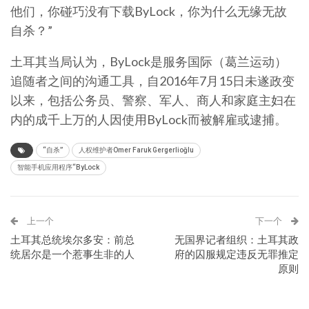
他们，你碰巧没有下载ByLock，你为什么无缘无故
自杀？”
土耳其当局认为，ByLock是服务国际（葛兰运动）
追随者之间的沟通工具，自2016年7月15日未遂政变
以来，包括公务员、警察、军人、商人和家庭主妇在
内的成千上万的人因使用ByLock而被解雇或逮捕。
“自杀”
人权维护者Omer Faruk Gergerlioğlu
智能手机应用程序“ByLock
上一个
下一个
土耳其总统埃尔多安：前总
无国界记者组织：土耳其政
统居尔是一个惹事生非的人
府的囚服规定违反无罪推定
原则