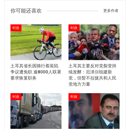
你可能还喜欢
更多作者
时政
时政
土耳其省长因骑行着装陷
土耳其主要反对党裂变持
争议遭免职 逾8000人联署
续发酵：厄泽尔组建新
要求恢复职务
党，但暂不拉拢共和人民
党地方力量
时政
时政