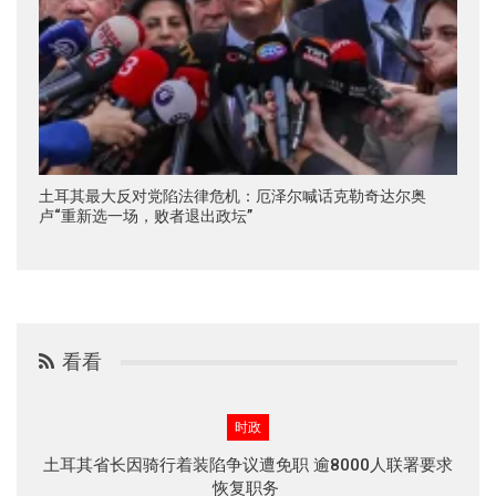
土耳其最大反对党陷法律危机：厄泽尔喊话克勒奇达尔奥
卢“重新选一场，败者退出政坛”
看看
时政
土耳其省长因骑行着装陷争议遭免职 逾8000人联署要求
恢复职务