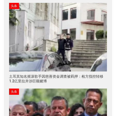
头条
土耳其知名摇滚歌手因慈善资金调查被羁押：检方指控转移
1.2亿里拉并涉巨额赌博
头条