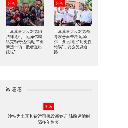
头条
头条
土耳其最大反对党陷
土耳其最大反对党领
法律危机：厄泽尔喊
导权悬而未决 厄泽
话克勒奇达尔奥卢“重
尔：要么纠正“历史性
新选一场，败者退出
错误”，要么另辟道
政坛”
路
看看
时政
沙特为土耳其货运司机设新签证 陆路运输时
隔多年恢复