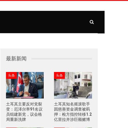
最新新闻
头条
头条
土耳其主要反对党裂
土耳其知名摇滚歌手
变：厄泽尔率91名议
因慈善资金调查被羁
员组建新党，议会格
押：检方指控转移1.2
局重新洗牌
亿里拉并涉巨额赌博