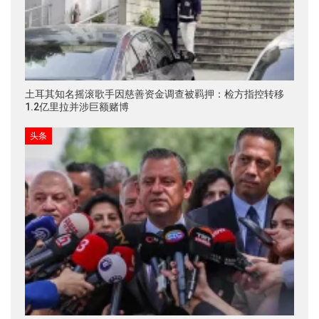
土耳其知名摇滚歌手因慈善资金调查被羁押：检方指控转移
1.2亿里拉并涉巨额赌博
头条