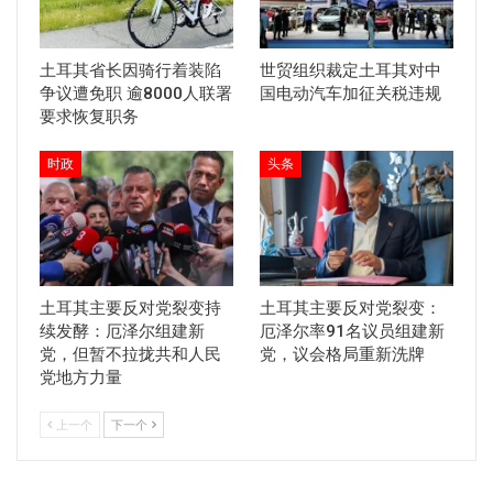
土耳其省长因骑行着装陷
世贸组织裁定土耳其对中
争议遭免职 逾8000人联署
国电动汽车加征关税违规
要求恢复职务
时政
头条
土耳其主要反对党裂变持
土耳其主要反对党裂变：
续发酵：厄泽尔组建新
厄泽尔率91名议员组建新
党，但暂不拉拢共和人民
党，议会格局重新洗牌
党地方力量
上一个
下一个