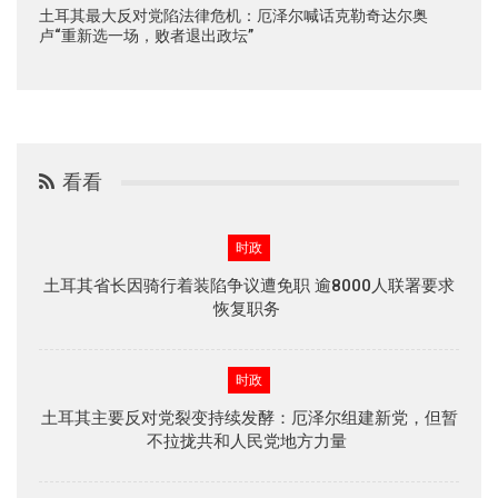
土耳其最大反对党陷法律危机：厄泽尔喊话克勒奇达尔奥
卢“重新选一场，败者退出政坛”
看看
时政
土耳其省长因骑行着装陷争议遭免职 逾8000人联署要求
恢复职务
时政
土耳其主要反对党裂变持续发酵：厄泽尔组建新党，但暂
不拉拢共和人民党地方力量