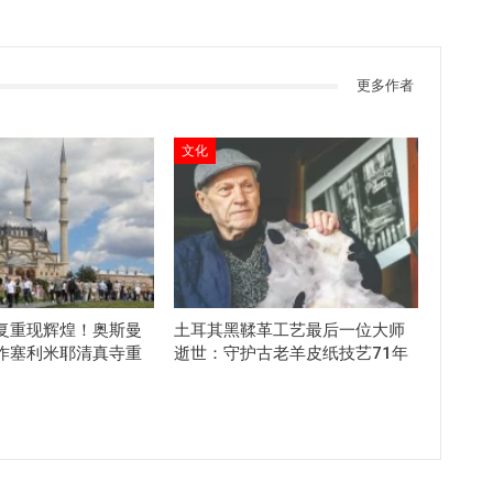
更多作者
文化
复重现辉煌！奥斯曼
土耳其黑鞣革工艺最后一位大师
作塞利米耶清真寺重
逝世：守护古老羊皮纸技艺71年