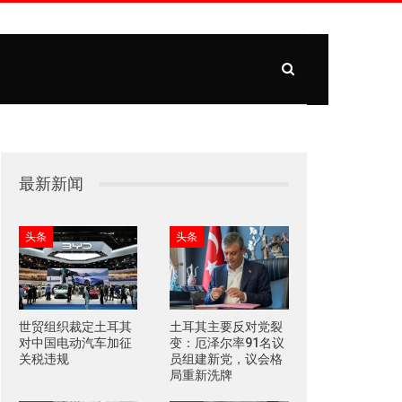
最新新闻
头条
头条
世贸组织裁定土耳其
土耳其主要反对党裂
对中国电动汽车加征
变：厄泽尔率91名议
关税违规
员组建新党，议会格
局重新洗牌