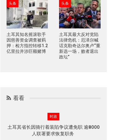
头条
头条
土耳其知名摇滚歌手
土耳其最大反对党陷
因慈善资金调查被羁
法律危机：厄泽尔喊
押：检方指控转移1.2
话克勒奇达尔奥卢“重
亿里拉并涉巨额赌博
新选一场，败者退出
政坛”
看看
时政
土耳其省长因骑行着装陷争议遭免职 逾8000
人联署要求恢复职务