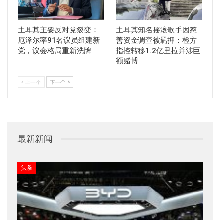
土耳其主要反对党裂变：
土耳其知名摇滚歌手因慈
厄泽尔率91名议员组建新
善资金调查被羁押：检方
党，议会格局重新洗牌
指控转移1.2亿里拉并涉巨
额赌博
上一个
下一个
最新新闻
头条