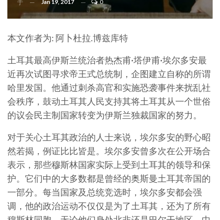
Jan 19, 2017
0
于
本文作者为: 阿卜杜拉.博兹库特
土耳其最高伊斯兰统治者热杰甫·塔伊甫·埃尔多安最
近再次试图寻求帝王式总统制，企图建立自称的所谓
哈里发国。他通过刺杀高官和实施恐袭事件来扰乱社
会秩序，鼓动土耳其人民支持其将土耳其从一个世俗
的议会民主制国家转变为伊斯兰独裁国家的努力。
对于关心土耳其政治的人士来说，埃尔多安的野心昭
然若揭，例证比比皆是。埃尔多安曾多次在公开场合
表示，那些穆斯林国家实际上受到土耳其的领导和保
护。它们中的大多数都是曾经的奥斯曼土耳其帝国的
一部分。每当国家及总统竞选时，埃尔多安都会强
调，他的政治运动不仅仅是为了土耳其，还为了所有
穆斯林同胞，无论他们身处北非还是巴尔干地区，中