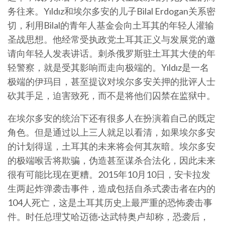
务往来。Yıldız和埃尔多安的儿子Bilal Erdogan关系密
切，利用Bilal的青年人基金会向土耳其的年轻人灌输
圣战思想。他经常受执政党土耳其正义与发展党的邀
请向年轻人发表讲话。刺杀俄罗斯驻土耳其大使的年
轻警察，就是受其影响而走向极端的。Yıldız是一名
极端的伊玛目，甚至提议对埃尔多安关押的批评人士
砍其手足，迫害致死，而不是将他们囚禁在监狱中。
在埃尔多安的统治下还有很多人在扮演着自己的既定
角色。但是通过以上三人就足以看清，如果埃尔多安
的计划得逞，土耳其的未来将会何其灰暗。埃尔多安
的极端喉舌将欺骗，伪造甚至谋杀合法化，因此未来
很有可能比现在更糟。2015年10月10日，安卡拉发
生两起炸弹袭击事件，造成包括自杀式袭击者在内的
104人死亡，这是土耳其历史上最严重的恐怖袭击事
件。时任总理艾哈迈德·达武特奥卢却称，恐袭后，