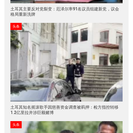
土耳其主要反对党裂变：厄泽尔率91名议员组建新党，议会
格局重新洗牌
头条
土耳其知名摇滚歌手因慈善资金调查被羁押：检方指控转移
1.2亿里拉并涉巨额赌博
头条