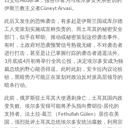
日交给Albayrak，报告作者为与埃尔多安关系密切的
伊斯兰教主义者Cüneyt Arvasi。
此后又发生的恐怖袭击，有多起是伊斯兰国或库尔德
工人党策划实施或宣称负责的。而土耳其的秘密安全
部门，似乎在帮助、推动或秘密策划这些袭击事件。
有时，土政府对恐袭预警信号熟视无睹，不对袭击者
进行打击，甚至是让已掌握行踪的袭击者逍遥法外。
3月底或4月初将举行全民公投，决定埃尔多安成为独
裁总统的野心能否得逞。此时此刻，安卡拉内议论纷
纷，黑暗势力可能正在策划对政治反对派高层领导的
暗杀行动。
此前，俄罗斯驻土耳其大使遇刺身亡，土耳其国内政
变失败。埃尔多安很可能将矛头指向费胡拉·居伦的
支持者。法土拉·葛兰 （Fethullah Gülen）居住在美
国，强烈批评土耳其总统埃尔多安统治腐败，利用宗