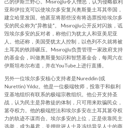
己的伊斯兰野心。Mısıroğlu令人憎恶，认为侵略叙利
亚和伊拉克可以使埃尔多安复兴奥斯曼土耳其帝国，
建立哈里发国。他甚至将那些没有将选票投给埃尔多
安的民众称为“异教徒”。 Mısıroğlu公开反对闪族，诋
毁埃尔多安的反对者，称他们为犹太人和亚美尼亚
人。他还称，美国受犹太人控制，以色列不久就将被
土耳其的铁蹄碾压。Mısıroğlu负责管理一家政府支持
的基金会，叫做奥斯曼知识和智慧基金会，每周六在
伊斯坦布尔布道，并在YouTube上进行直播。
另外一位埃尔多安核心支持者是Nureddin (或
Nurettin) Yıldız。他是一位极端牧师，投靠于和叙利
亚基地组织有联系的极端宗教组织。他公开支持圣
战，认为民主是异教徒的体制，只可用来欺骗民众，
篡夺权力。他的极端想法和埃尔多安在土耳其篡夺权
力的轨迹不谋而合。埃尔多安的上位，正是依靠民主
选举，成为暴君，关押批评人士及冻结异见人士的商