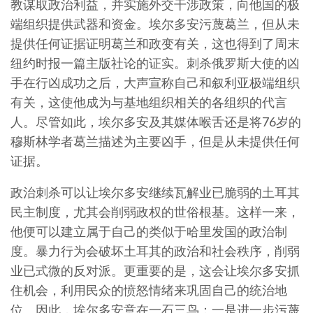
教谋取政治利益，并实施外交干涉政策，向他国的极
端组织提供武器和资金。埃尔多安污蔑葛兰，但从未
提供任何证据证明葛兰和政变有关，这也得到了周末
纽约时报一篇主版社论的证实。刺杀俄罗斯大使的凶
手在行凶成功之后，大声宣称自己和叙利亚极端组织
有关，这使他成为与基地组织相关的各组织的代言
人。尽管如此，埃尔多安及其媒体喉舌还是将76岁的
穆斯林学者葛兰描述为主要凶手，但是从未提供任何
证据。
政治刺杀可以让埃尔多安继续瓦解业已脆弱的土耳其
民主制度，尤其会削弱政权的世俗根基。这样一来，
他便可以建立属于自己的类似于哈里发国的政治制
度。暴力行为会破坏土耳其的政治和社会秩序，削弱
业已式微的反对派。更重要的是，这会让埃尔多安抓
住机会，利用民众的愤怒情绪来巩固自己的统治地
位。因此，埃尔多安意在一石三鸟：一是进一步污蔑