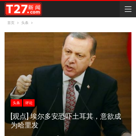
首页
头条
头条
评论
[观点] 埃尔多安恐吓土耳其，意欲成
为哈里发