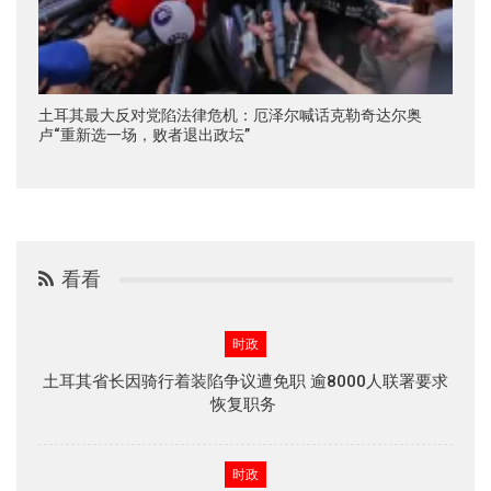
土耳其最大反对党陷法律危机：厄泽尔喊话克勒奇达尔奥
卢“重新选一场，败者退出政坛”
看看
时政
土耳其省长因骑行着装陷争议遭免职 逾8000人联署要求
恢复职务
时政