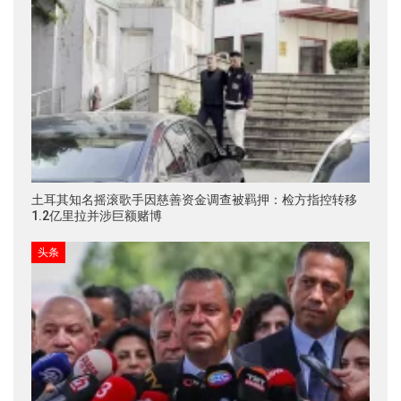
土耳其知名摇滚歌手因慈善资金调查被羁押：检方指控转移
1.2亿里拉并涉巨额赌博
头条