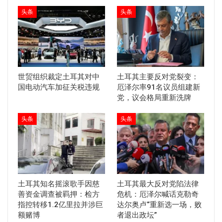
头条
头条
世贸组织裁定土耳其对中
土耳其主要反对党裂变：
国电动汽车加征关税违规
厄泽尔率91名议员组建新
党，议会格局重新洗牌
头条
头条
土耳其知名摇滚歌手因慈
土耳其最大反对党陷法律
善资金调查被羁押：检方
危机：厄泽尔喊话克勒奇
指控转移1.2亿里拉并涉巨
达尔奥卢“重新选一场，败
额赌博
者退出政坛”