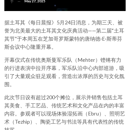
May 27, 2025
于
据土耳其《每日晨报》5月24日消息，为期三天、被
誉为北美最大的土耳其文化庆典活动——第二届“土耳
其节”于本周五在芝加哥罗斯蒙特的唐纳德·E·斯蒂芬
斯会议中心隆重开幕。
开幕仪式在传统奥斯曼军乐队（Mehter）铿锵有力
的行进表演中拉开序幕，军乐队沿中心内部巡游，吸
引了大量观众驻足观看，营造出浓厚的历史与文化氛
围。
此次节日设有超过200个摊位，展示并销售包括土耳
其美食、手工艺品、传统艺术和文化产品在内的丰富
内容。参观者可以现场体验湿拓画（Ebru）、照明艺
术（Tezhip）、陶瓷工艺与书法等具有代表性的传统
技艺。