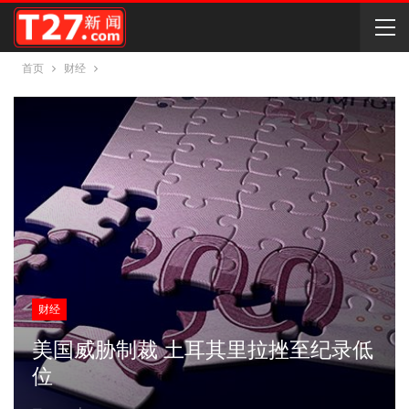
首页
财经
财经
美国威胁制裁 土耳其里拉挫至纪录低
位