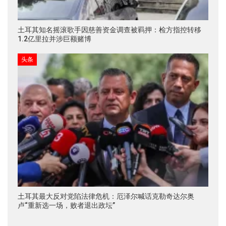
土耳其知名摇滚歌手因慈善资金调查被羁押：检方指控转移
1.2亿里拉并涉巨额赌博
头条
土耳其最大反对党陷法律危机：厄泽尔喊话克勒奇达尔奥
卢“重新选一场，败者退出政坛”