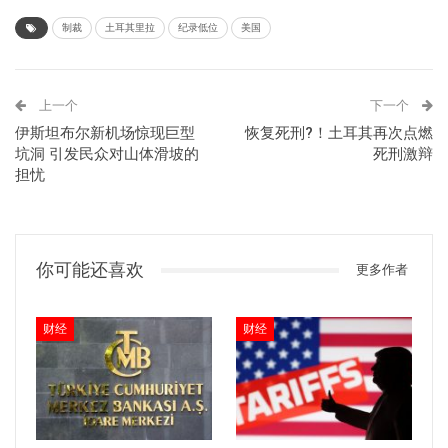
制裁
土耳其里拉
纪录低位
美国
上一个
下一个
伊斯坦布尔新机场惊现巨型
恢复死刑?！土耳其再次点燃
坑洞 引发民众对山体滑坡的
死刑激辩
担忧
你可能还喜欢
更多作者
财经
财经