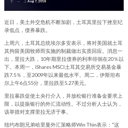
上
Aug 7, 2018
于
近日，美土外交危机不断加剧，土耳其里拉下挫至纪
录低点，债券暴跌。
上周六，土耳其总统埃尔多安表示，将对美国就土耳
其拘留美国牧师而实施的制裁做出实质回应。消息一
出，里拉大跌，10年期里拉债券的利率徘徊在20％以
下。本周一，iShares MSCI土耳其交易所交易基金暴
跌7.5％，至2009年以来最低水平。周二，伊斯坦布
尔上午6点55分，里拉跌至5.27美元。
里拉暴跌促使土央行介入，并放松银行准备金要求上
限，以提振银行的外汇流动性。不过分析人士认为，
该举措对支撑里拉无济于事。
纽约布朗兄弟哈里曼外汇策略师Win Thin表示：“这