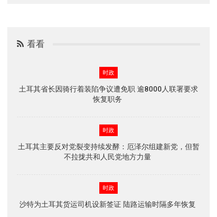
看看
时政
土耳其省长因骑行着装陷争议遭免职 逾8000人联署要求
恢复职务
时政
土耳其主要反对党裂变持续发酵：厄泽尔组建新党，但暂
不拉拢共和人民党地方力量
时政
沙特为土耳其货运司机设新签证 陆路运输时隔多年恢复