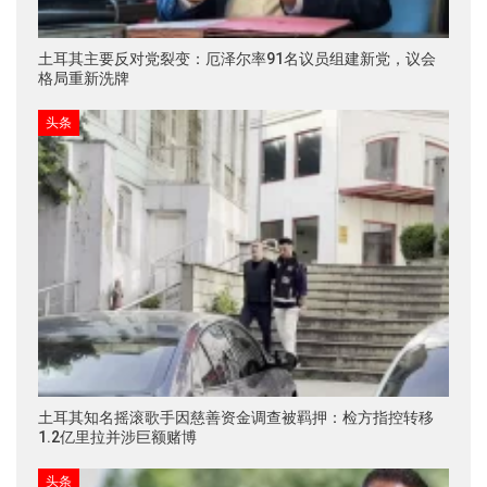
土耳其主要反对党裂变：厄泽尔率91名议员组建新党，议会
格局重新洗牌
头条
土耳其知名摇滚歌手因慈善资金调查被羁押：检方指控转移
1.2亿里拉并涉巨额赌博
头条