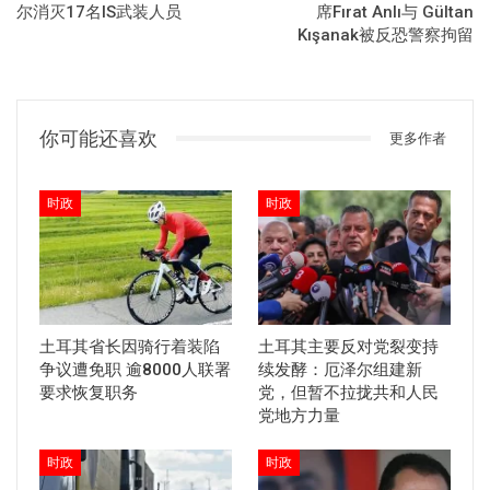
尔消灭17名IS武装人员
席Fırat Anlı与 Gültan
Kışanak被反恐警察拘留
你可能还喜欢
更多作者
时政
时政
土耳其省长因骑行着装陷
土耳其主要反对党裂变持
争议遭免职 逾8000人联署
续发酵：厄泽尔组建新
要求恢复职务
党，但暂不拉拢共和人民
党地方力量
时政
时政