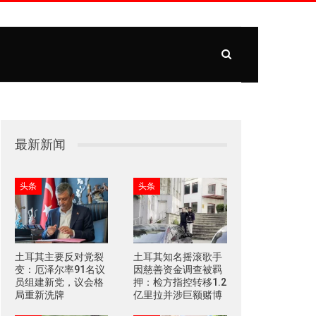
最新新闻
头条
头条
土耳其主要反对党裂
土耳其知名摇滚歌手
变：厄泽尔率91名议
因慈善资金调查被羁
员组建新党，议会格
押：检方指控转移1.2
局重新洗牌
亿里拉并涉巨额赌博