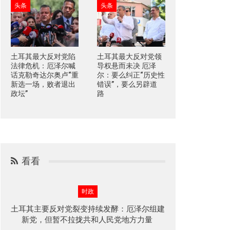
头条
头条
土耳其最大反对党陷
土耳其最大反对党领
法律危机：厄泽尔喊
导权悬而未决 厄泽
话克勒奇达尔奥卢“重
尔：要么纠正“历史性
新选一场，败者退出
错误”，要么另辟道
政坛”
路
看看
时政
土耳其主要反对党裂变持续发酵：厄泽尔组建
新党，但暂不拉拢共和人民党地方力量