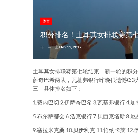
体育
积分排名！土耳其女排联赛第七
上
Nov 15, 2017
于
土耳其女排联赛第七轮结束，新一轮的积分
萨奇巴希两队，瓦基弗银行昨晚很遗憾0:
三，具体排名如下：
1.费内巴切 2.伊萨奇巴希 3.瓦基弗银行 4.
5.布尔萨都会 6.浩克银行 7.贝西克塔斯 8.
9.塞拉米克桑 10.贝伊利克 11.恰纳卡莱 12