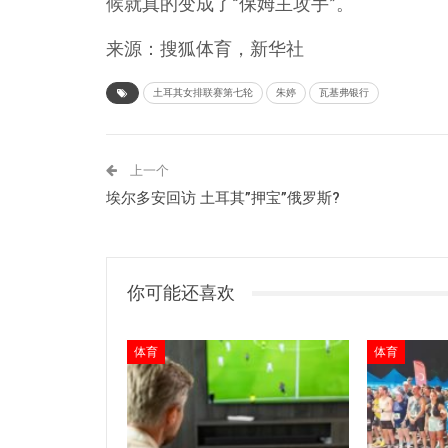
候就真的变成了“保姆主攻手”。
来源：搜狐体育，新华社
土耳其女排联赛第七轮
朱婷
瓦基弗银行
上一个
埃尔多安回访 土耳其”押宝”俄罗斯?
你可能还喜欢
体育
体育