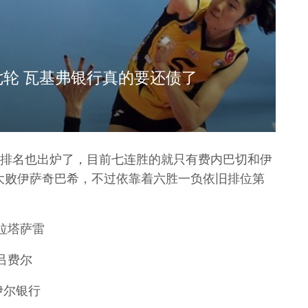
轮 瓦基弗银行真的要还债了
排名也出炉了，目前七连胜的就只有费内巴切和伊
3大败伊萨奇巴希，不过依靠着六胜一负依旧排位第
加拉塔萨雷
尼吕费尔
.伊尔银行