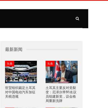
最新新闻
头条
头条
世贸组织裁定土耳其
土耳其主要反对党裂
对中国电动汽车加征
变：厄泽尔率91名议
关税违规
员组建新党，议会格
局重新洗牌