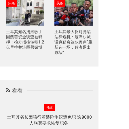
头条
头条
土耳其知名摇滚歌手
土耳其最大反对党陷
因慈善资金调查被羁
法律危机：厄泽尔喊
押：检方指控转移1.2
话克勒奇达尔奥卢“重
亿里拉并涉巨额赌博
新选一场，败者退出
政坛”
看看
时政
土耳其省长因骑行着装陷争议遭免职 逾8000
人联署要求恢复职务