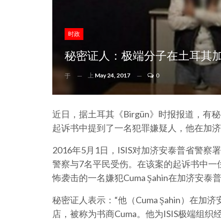
时政
秘密证人：极端分子在土耳其
上
May 24, 2017
0
于
近日，据土耳其《Birgün》时报报道，
起诉书中提到了一名犯罪嫌疑人，他在加济安
2016年5月1日，ISIS对加济安泰普省
警察与7名平民受伤。在该案的起诉书中一
怖袭击的一名嫌犯Cuma Şahin在加济
秘密证人表示：“他（Cuma Şahin）在加
店，被称为书商Cuma。他为ISIS极端