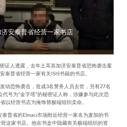
加济安泰普省经营一家书店
有秘密证人透露，去年土耳其加济安泰普省恐怖袭击案
泰普省经营一家有关ISIS书籍的书店。
警察署发动恐怖袭击，造成3名警务人员去世，另有27名
位代号为“金字塔”的秘密证人称，涉嫌参与此次恐
安泰普省以经营书店为掩饰替极端组织卖命。
济安泰普省的Elmacı市场附近经营一家名为麦加的书
组织经营这家书店。他在书盒中隐藏有关极端组织的资