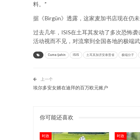
料。”
据《Birgün》透露，这家麦加书店现在
过去几年，ISIS在土耳其发动了多次恐怖袭
活动视而不见，对流窜到全国各地的极端武
Cuma Şahin
ISIS
土耳其加济安泰普省
极端分子
上一个
埃尔多安女婿在迪拜的百万欧元账户
你可能还喜欢
时政
时政