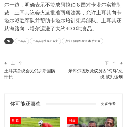
尔一边，明确表示不赞成阿拉伯多国对卡塔尔实施制
裁。土耳其议会火速批准两项法案，允许土耳其向卡
塔尔派驻军队并帮助卡塔尔培训宪兵部队。土耳其还
从海路向卡塔尔运送了大约4000吨食品。
土耳其
土耳其总统埃尔多安
沙特王储穆罕默德·本·萨尔曼
上一个
下一个
土耳其总统会见俄罗斯国防
亲库尔德政党议员因“侮辱”总
部长
统 被判缓刑
你可能还喜欢
更多作者
时政
时政