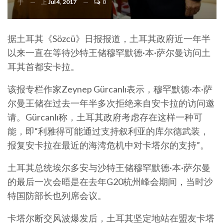
上
Jul 4, 2017
0
于
据土耳其《Sözcü》日报报道，土耳其政府近一年半
以来一直在等待沙特王储穆罕默德·本·萨尔曼访问土
耳其首都安卡拉。
该报专栏作家Zeynep Gürcanlı表示，穆罕默德·本·萨
尔曼王储在过去一年半多次拒绝来自安卡拉的访问邀
请。Gürcanlı称，土耳其政府考虑存在这样一种可
能，即“利雅得可能通过支持叙利亚的库尔德武装，
报复安卡拉在最近的海湾危机中对卡塔尔的支持”。
土耳其总统埃尔多安与沙特王储穆罕默德·本·萨尔曼
的最后一次会晤是在去年G20杭州峰会期间，当时沙
特国防部长也列席会议。
卡塔尔断交风波爆发后，土耳其坚定地站在盟友卡塔