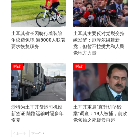
土耳其省长因骑行着装陷
土耳其主要反对党裂变持
争议遭免职 逾8000人联署
续发酵：厄泽尔组建新
要求恢复职务
党，但暂不拉拢共和人民
党地方力量
时政
时政
沙特为土耳其货运司机设
土耳其重启“直升机坠毁
新签证 陆路运输时隔多年
案”调查：19人被捕，前政
恢复
党领袖之死疑云再起
上一个
下一个