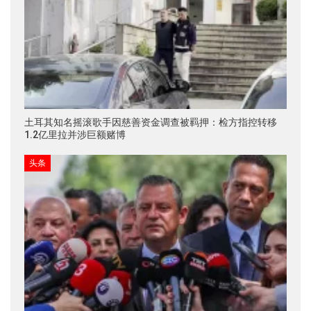
土耳其知名摇滚歌手因慈善资金调查被羁押：检方指控转移
1.2亿里拉并涉巨额赌博
头条