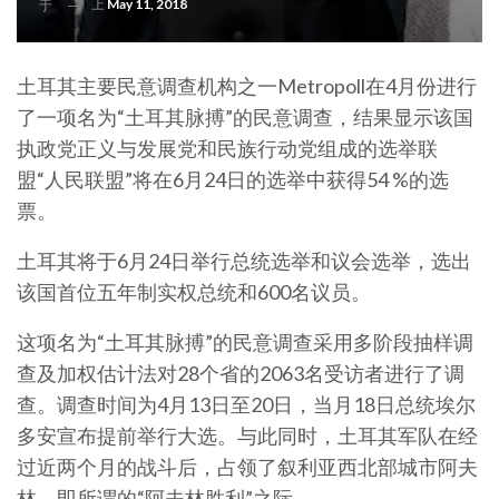
上
May 11, 2018
于
土耳其主要民意调查机构之一Metropoll在4月份进行
了一项名为“土耳其脉搏”的民意调查，结果显示该国
执政党正义与发展党和民族行动党组成的选举联
盟“人民联盟”将在6月24日的选举中获得54 %的选
票。
土耳其将于6月24日举行总统选举和议会选举，选出
该国首位五年制实权总统和600名议员。
这项名为“土耳其脉搏”的民意调查采用多阶段抽样调
查及加权估计法对28个省的2063名受访者进行了调
查。调查时间为4月13日至20日，当月18日总统埃尔
多安宣布提前举行大选。与此同时，土耳其军队在经
过近两个月的战斗后，占领了叙利亚西北部城市阿夫
林，即所谓的“阿夫林胜利”之际。