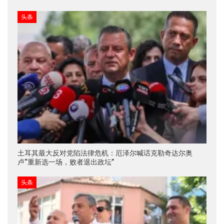
头条
土耳其最大反对党陷法律危机：厄泽尔喊话克勒奇达尔奥
卢“重新选一场，败者退出政坛”
头条