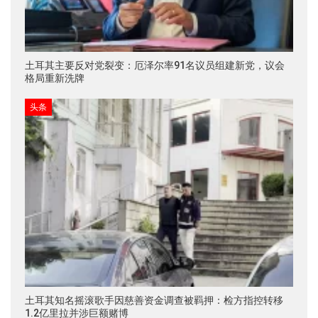
土耳其主要反对党裂变：厄泽尔率91名议员组建新党，议会
格局重新洗牌
头条
土耳其知名摇滚歌手因慈善资金调查被羁押：检方指控转移
1.2亿里拉并涉巨额赌博