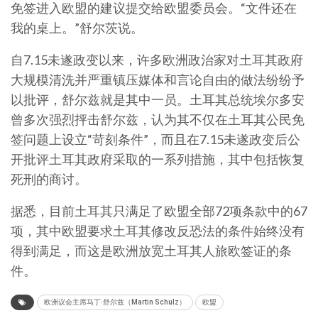
免签进入欧盟的建议提交给欧盟委员会。“文件还在
我的桌上。”舒尔茨说。
自7.15未遂政变以来，许多欧洲政治家对土耳其政府
大规模清洗并严重镇压媒体和言论自由的做法纷纷予
以批评，舒尔兹就是其中一员。土耳其总统埃尔多安
曾多次强烈抨击舒尔兹，认为其不仅在土耳其公民免
签问题上设立“苛刻条件”，而且在7.15未遂政变后公
开批评土耳其政府采取的一系列措施，其中包括恢复
死刑的商讨。
据悉，目前土耳其只满足了欧盟全部72项条款中的67
项，其中欧盟要求土耳其修改反恐法的条件始终没有
得到满足，而这是欧洲放宽土耳其人旅欧签证的条
件。
欧洲议会主席马丁·舒尔兹（Martin Schulz）
欧盟