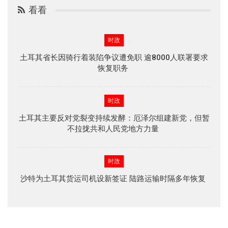
看看
时政
土耳其省长因骑行着装陷争议遭免职 逾8000人联署要求
恢复职务
时政
土耳其主要反对党裂变持续发酵：厄泽尔组建新党，但暂
不拉拢共和人民党地方力量
时政
沙特为土耳其货运司机设新签证 陆路运输时隔多年恢复