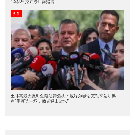
1.2亿里拉并涉巨额赌博
头条
土耳其最大反对党陷法律危机：厄泽尔喊话克勒奇达尔奥
卢“重新选一场，败者退出政坛”