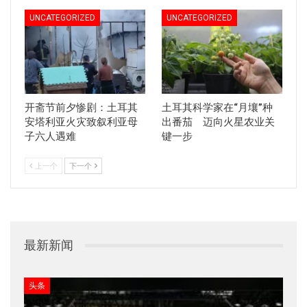
UNCATEGORIZED
UNCATEGORIZED
开斋节前夕惨剧：土耳其
土耳其科学家在“月壤”种
安塔利亚火灾致叙利亚母
出番茄 迈向火星农业关
子六人遇难
键一步
上一个
下一个
最新新闻
头条