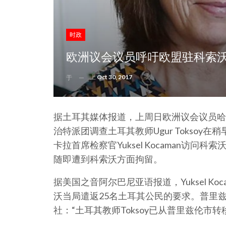
时政
欧洲议会议员呼吁欧盟驻科索
上
Oct 30, 2017
于
据土耳其媒体报道，上周日欧洲议会议员哈尔姆
治特派团调查土耳其教师Ugur Tokso
卡拉首席检察官Yuksel Kocaman访
随即遭到科索沃方面拘留。
据美国之音阿尔巴尼亚语报道，Yuksel K
沃当局遣返25名土耳其公民的要求。普里兹伦市
社：“土耳其教师Toksoy已从普里兹伦市