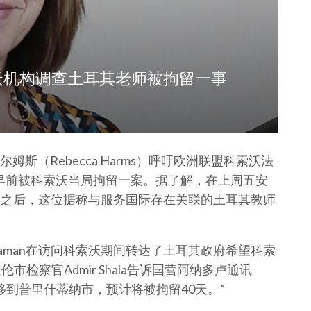
沃机构调查土耳其老师被拘留一事
斯（Rebecca Harms）呼吁欧洲联盟科索沃法
y在稍早前被科索沃当局拘留一案。据了解，在上周五安
问科索沃之后，这位据称与服务国际存在关联的土耳其教师
ocaman在访问科索沃期间转达了土耳其政府希望科索
检察官Admir Shala告诉国营阿纳多卢通讯
转移到普里什蒂纳市，预计将被拘留40天。”