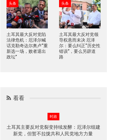
头条
头条
土耳其最大反对党陷
土耳其最大反对党领
法律危机：厄泽尔喊
导权悬而未决 厄泽
话克勒奇达尔奥卢“重
尔：要么纠正“历史性
新选一场，败者退出
错误”，要么另辟道
政坛”
路
看看
时政
土耳其主要反对党裂变持续发酵：厄泽尔组建
新党，但暂不拉拢共和人民党地方力量