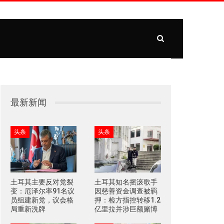
最新新闻
头条
头条
土耳其主要反对党裂
土耳其知名摇滚歌手
变：厄泽尔率91名议
因慈善资金调查被羁
员组建新党，议会格
押：检方指控转移1.2
局重新洗牌
亿里拉并涉巨额赌博