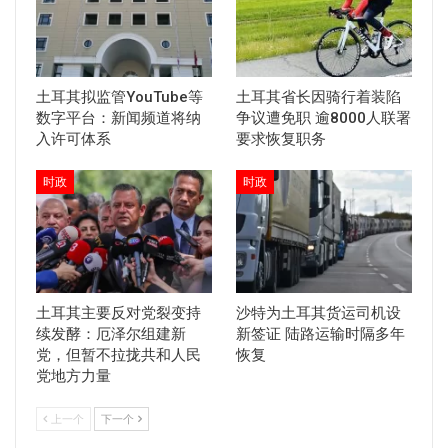
土耳其拟监管YouTube等
土耳其省长因骑行着装陷
数字平台：新闻频道将纳
争议遭免职 逾8000人联署
入许可体系
要求恢复职务
时政
时政
土耳其主要反对党裂变持
沙特为土耳其货运司机设
续发酵：厄泽尔组建新
新签证 陆路运输时隔多年
党，但暂不拉拢共和人民
恢复
党地方力量
上一个
下一个