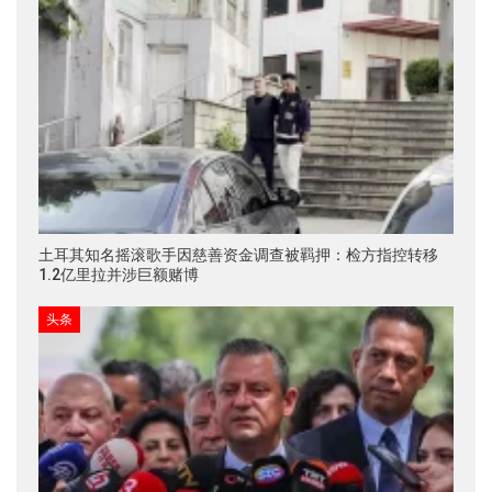
土耳其知名摇滚歌手因慈善资金调查被羁押：检方指控转移
1.2亿里拉并涉巨额赌博
头条