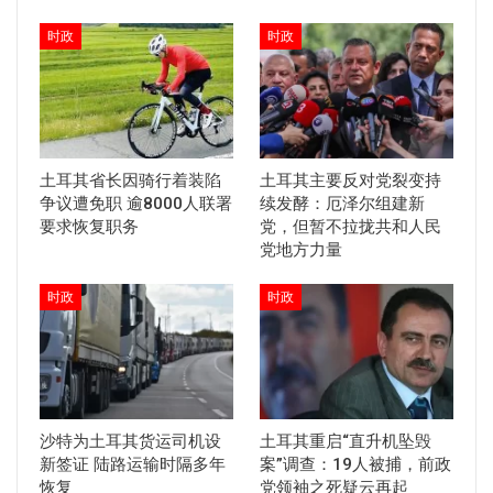
时政
时政
土耳其省长因骑行着装陷
土耳其主要反对党裂变持
争议遭免职 逾8000人联署
续发酵：厄泽尔组建新
要求恢复职务
党，但暂不拉拢共和人民
党地方力量
时政
时政
沙特为土耳其货运司机设
土耳其重启“直升机坠毁
新签证 陆路运输时隔多年
案”调查：19人被捕，前政
恢复
党领袖之死疑云再起