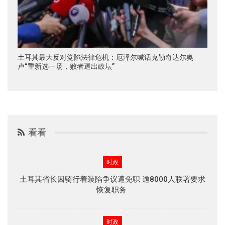
土耳其最大反对党陷法律危机：厄泽尔喊话克勒奇达尔奥
卢“重新选一场，败者退出政坛”
看看
时政
土耳其省长因骑行着装陷争议遭免职 逾8000人联署要求
恢复职务
时政