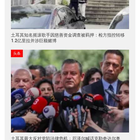
土耳其知名摇滚歌手因慈善资金调查被羁押：检方指控转移
1.2亿里拉并涉巨额赌博
头条
土耳其最大反对党陷法律危机：厄泽尔喊话克勒奇达尔奥