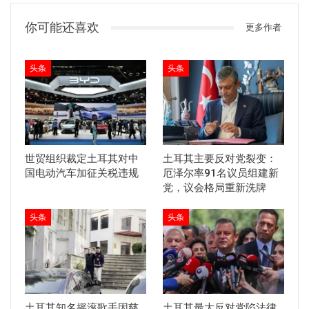
你可能还喜欢
更多作者
头条
头条
世贸组织裁定土耳其对中
土耳其主要反对党裂变：
国电动汽车加征关税违规
厄泽尔率91名议员组建新
党，议会格局重新洗牌
头条
头条
土耳其知名摇滚歌手因慈
土耳其最大反对党陷法律