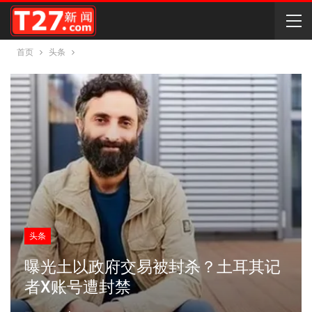
首页
头条
头条
曝光土以政府交易被封杀？土耳其记
者X账号遭封禁