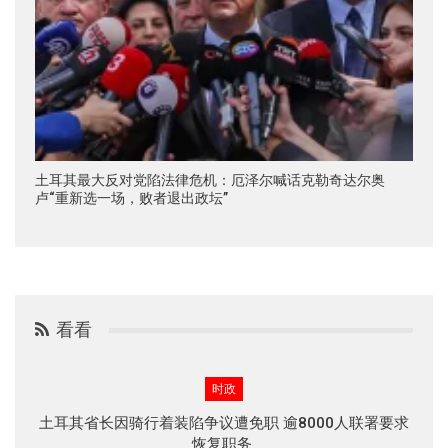
土耳其最大反对党陷法律危机：厄泽尔喊话克勒奇达尔奥
卢“重新选一场，败者退出政坛”
看看
时政
土耳其省长因骑行着装陷争议遭免职 逾8000人联署要求
恢复职务