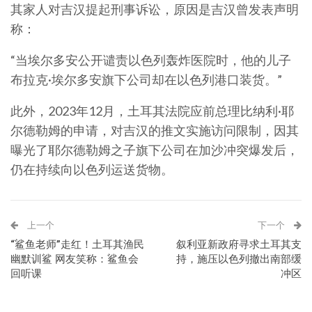
其家人对吉汉提起刑事诉讼，原因是吉汉曾发表声明
称：
“当埃尔多安公开谴责以色列轰炸医院时，他的儿子
布拉克·埃尔多安旗下公司却在以色列港口装货。”
此外，2023年12月，土耳其法院应前总理比纳利·耶
尔德勒姆的申请，对吉汉的推文实施访问限制，因其
曝光了耶尔德勒姆之子旗下公司在加沙冲突爆发后，
仍在持续向以色列运送货物。
上一个
下一个
“鲨鱼老师”走红！土耳其渔民
叙利亚新政府寻求土耳其支
幽默训鲨 网友笑称：鲨鱼会
持，施压以色列撤出南部缓
回听课
冲区