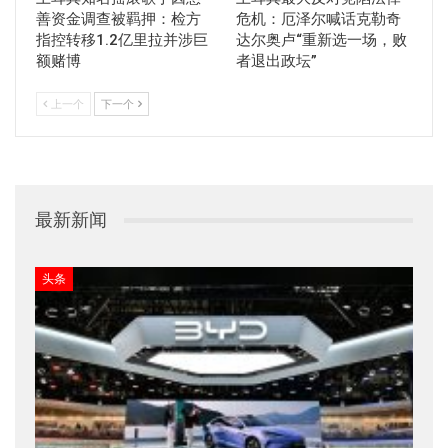
善资金调查被羁押：检方
危机：厄泽尔喊话克勒奇
指控转移1.2亿里拉并涉巨
达尔奥卢“重新选一场，败
额赌博
者退出政坛”
上一个
下一个
最新新闻
头条