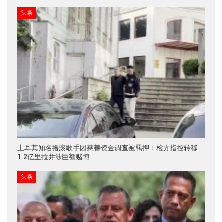
头条
土耳其知名摇滚歌手因慈善资金调查被羁押：检方指控转移
1.2亿里拉并涉巨额赌博
头条