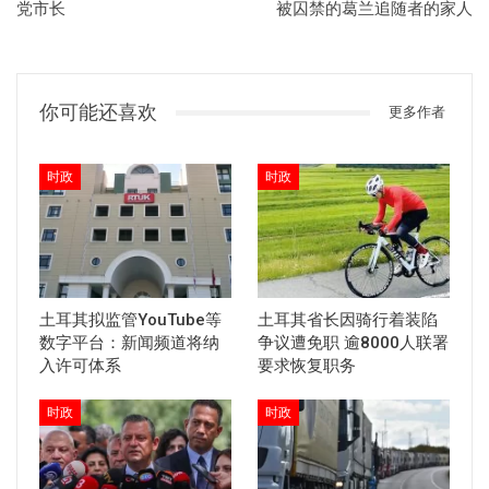
党市长
被囚禁的葛兰追随者的家人
你可能还喜欢
更多作者
时政
时政
土耳其拟监管YouTube等
土耳其省长因骑行着装陷
数字平台：新闻频道将纳
争议遭免职 逾8000人联署
入许可体系
要求恢复职务
时政
时政