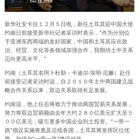
上
Dec 12, 2017
于
新华社安卡拉１２月５日电，新任土耳其驻中国大使
约南日前接受新华社记者采访时表示，“作为分别位
于亚洲东西两端的友好国家，中国和土耳其应在政
治、经贸、文化等各领域加强合作，我期待土中关系
迈向更高水平。”
约南（土耳其名阿卜杜勒－卡迪尔·埃明·厄嫩）赴任
前接受记者采访时说，自２０１０年土中两国建立战
略合作关系以来，双边关系取得长足发展。
约南说，他上任后将致力于推动两国贸易关系发展，
努力将双边贸易额由去年大约２８０亿美元扩大至５
００亿美元，吸引更多中国企业到土投资。“一带一
路”倡议实施将惠及沿线各国，土耳其将发挥区位优
势，加强与“一带一路”建设对接。