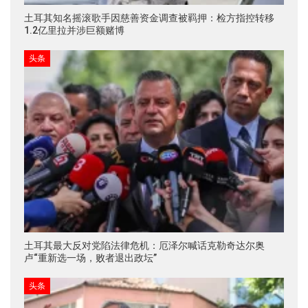
土耳其知名摇滚歌手因慈善资金调查被羁押：检方指控转移
1.2亿里拉并涉巨额赌博
头条
土耳其最大反对党陷法律危机：厄泽尔喊话克勒奇达尔奥
卢“重新选一场，败者退出政坛”
头条