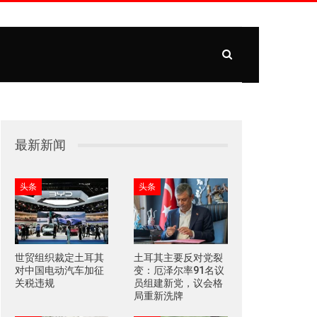
最新新闻
头条
头条
世贸组织裁定土耳其
土耳其主要反对党裂
对中国电动汽车加征
变：厄泽尔率91名议
关税违规
员组建新党，议会格
局重新洗牌