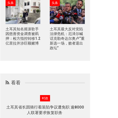
头条
头条
土耳其知名摇滚歌手
土耳其最大反对党陷
因慈善资金调查被羁
法律危机：厄泽尔喊
押：检方指控转移1.2
话克勒奇达尔奥卢“重
亿里拉并涉巨额赌博
新选一场，败者退出
政坛”
看看
时政
土耳其省长因骑行着装陷争议遭免职 逾8000
人联署要求恢复职务