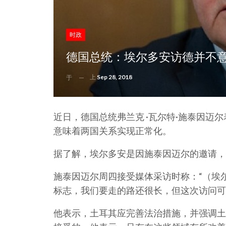
时政
德国总统：埃尔多安访德并不
上
Sep 28, 2018
于
近日，德国总统弗兰克 ·瓦尔特·施泰因迈
意味着两国关系实现正常化。
据了解，埃尔多安是因施泰因迈尔的邀请，
施泰因迈尔周四接受媒体采访时称：“（埃
标志，我们要走的路还很长，但这次访问可
他表示，土耳其应完善法治措施，并强调土