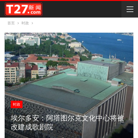
首页
时政
时政
埃尔多安：阿塔图尔克文化中心将被
改建成歌剧院