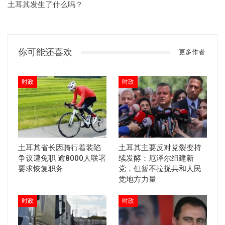
土耳其发生了什么吗？
你可能还喜欢
更多作者
时政
时政
土耳其省长因骑行着装陷
土耳其主要反对党裂变持
争议遭免职 逾8000人联署
续发酵：厄泽尔组建新
要求恢复职务
党，但暂不拉拢共和人民
党地方力量
时政
时政