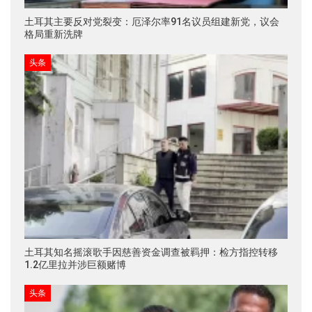
土耳其主要反对党裂变：厄泽尔率91名议员组建新党，议会
格局重新洗牌
头条
土耳其知名摇滚歌手因慈善资金调查被羁押：检方指控转移
1.2亿里拉并涉巨额赌博
头条