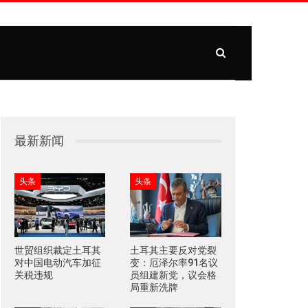
最新新闻
头条
头条
世贸组织裁定土耳其
土耳其主要反对党裂
对中国电动汽车加征
变：厄泽尔率91名议
关税违规
员组建新党，议会格
局重新洗牌