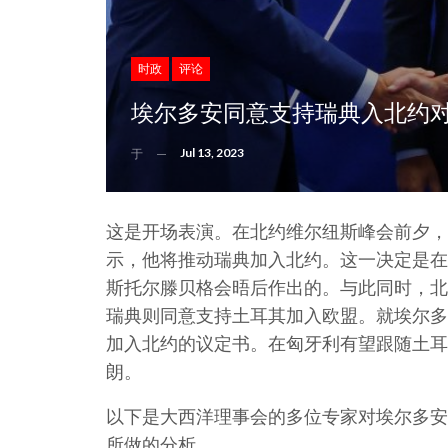
时政
评论
埃尔多安同意支持瑞典入北约
Jul 13, 2023
于
这是开场表演。在北约维尔纽斯峰会前夕，
示，他将推动瑞典加入北约。这一决定是在
斯托尔滕贝格会晤后作出的。与此同时，北
瑞典则同意支持土耳其加入欧盟。就埃尔多
加入北约的议定书。在匈牙利有望跟随土耳
朗。
以下是大西洋理事会的多位专家对埃尔多安
所做的分析。