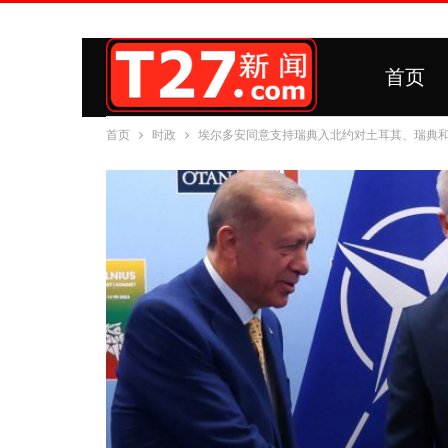
首页
首页
时政
埃尔多安同意支持瑞典入北约对土耳其、瑞典