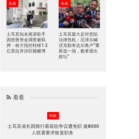
头条
头条
土耳其知名摇滚歌手
土耳其最大反对党陷
因慈善资金调查被羁
法律危机：厄泽尔喊
押：检方指控转移1.2
话克勒奇达尔奥卢“重
亿里拉并涉巨额赌博
新选一场，败者退出
政坛”
看看
时政
土耳其省长因骑行着装陷争议遭免职 逾8000
人联署要求恢复职务