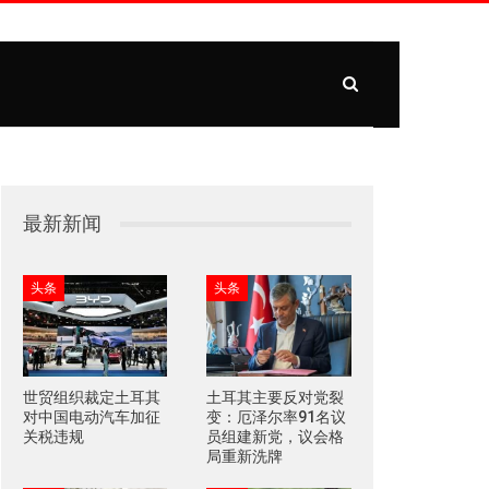
最新新闻
头条
头条
世贸组织裁定土耳其
土耳其主要反对党裂
对中国电动汽车加征
变：厄泽尔率91名议
关税违规
员组建新党，议会格
局重新洗牌