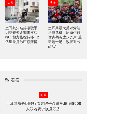
头条
头条
土耳其知名摇滚歌手
土耳其最大反对党陷
因慈善资金调查被羁
法律危机：厄泽尔喊
押：检方指控转移1.2
话克勒奇达尔奥卢“重
亿里拉并涉巨额赌博
新选一场，败者退出
政坛”
看看
时政
土耳其省长因骑行着装陷争议遭免职 逾8000
人联署要求恢复职务