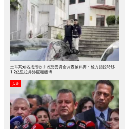
土耳其知名摇滚歌手因慈善资金调查被羁押：检方指控转移
1.2亿里拉并涉巨额赌博
头条