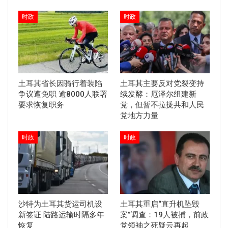
时政
时政
土耳其省长因骑行着装陷
土耳其主要反对党裂变持
争议遭免职 逾8000人联署
续发酵：厄泽尔组建新
要求恢复职务
党，但暂不拉拢共和人民
党地方力量
时政
时政
沙特为土耳其货运司机设
土耳其重启“直升机坠毁
新签证 陆路运输时隔多年
案”调查：19人被捕，前政
恢复
党领袖之死疑云再起