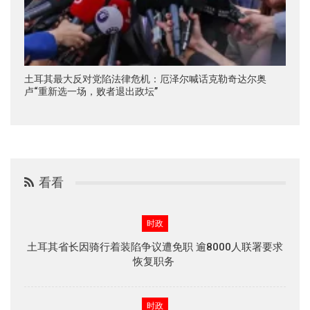
土耳其最大反对党陷法律危机：厄泽尔喊话克勒奇达尔奥
卢“重新选一场，败者退出政坛”
看看
时政
土耳其省长因骑行着装陷争议遭免职 逾8000人联署要求
恢复职务
时政