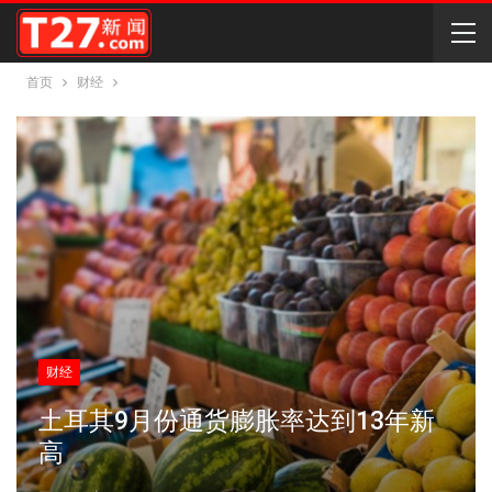
首页
财经
财经
土耳其9月份通货膨胀率达到13年新
高