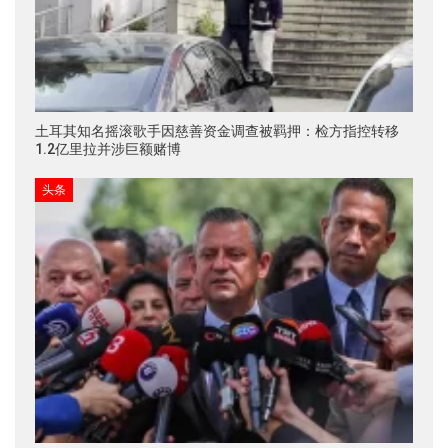
土耳其知名摇滚歌手因慈善资金调查被羁押：检方指控转移
1.2亿里拉并涉巨额赌博
头条