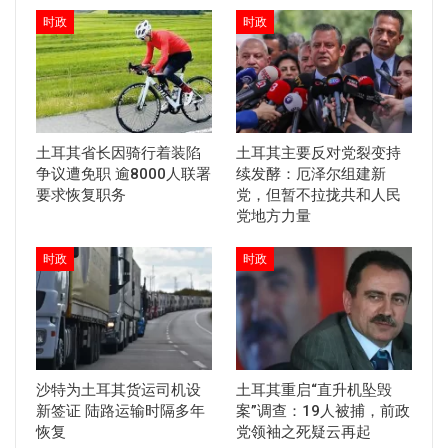
时政
时政
土耳其省长因骑行着装陷
土耳其主要反对党裂变持
争议遭免职 逾8000人联署
续发酵：厄泽尔组建新
要求恢复职务
党，但暂不拉拢共和人民
党地方力量
时政
时政
沙特为土耳其货运司机设
土耳其重启“直升机坠毁
新签证 陆路运输时隔多年
案”调查：19人被捕，前政
恢复
党领袖之死疑云再起