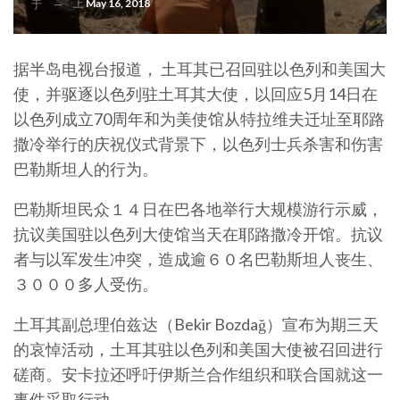
上
May 16, 2018
于
据半岛电视台报道， 土耳其已召回驻以色列和美国大
使，并驱逐以色列驻土耳其大使，以回应5月14日在
以色列成立70周年和为美使馆从特拉维夫迁址至耶路
撒冷举行的庆祝仪式背景下，以色列士兵杀害和伤害
巴勒斯坦人的行为。
巴勒斯坦民众１４日在巴各地举行大规模游行示威，
抗议美国驻以色列大使馆当天在耶路撒冷开馆。抗议
者与以军发生冲突，造成逾６０名巴勒斯坦人丧生、
３０００多人受伤。
土耳其副总理伯兹达（Bekir Bozdağ）宣布为期三天
的哀悼活动，土耳其驻以色列和美国大使被召回进行
磋商。安卡拉还呼吁伊斯兰合作组织和联合国就这一
事件采取行动。