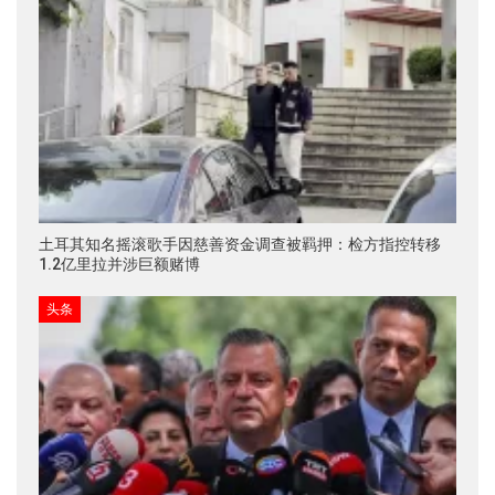
土耳其知名摇滚歌手因慈善资金调查被羁押：检方指控转移
1.2亿里拉并涉巨额赌博
头条