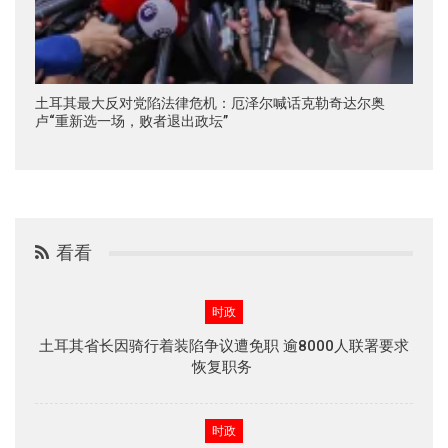
土耳其最大反对党陷法律危机：厄泽尔喊话克勒奇达尔奥
卢“重新选一场，败者退出政坛”
看看
时政
土耳其省长因骑行着装陷争议遭免职 逾8000人联署要求
恢复职务
时政