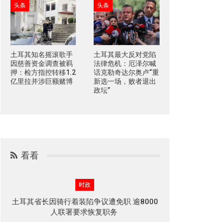
头条
头条
土耳其知名摇滚歌手
土耳其最大反对党陷
因慈善资金调查被羁
法律危机：厄泽尔喊
押：检方指控转移1.2
话克勒奇达尔奥卢“重
亿里拉并涉巨额赌博
新选一场，败者退出
政坛”
看看
时政
土耳其省长因骑行着装陷争议遭免职 逾8000
人联署要求恢复职务