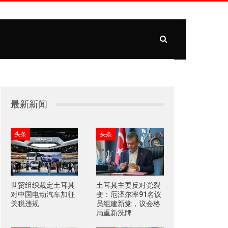
最新新闻
头条
头条
世贸组织裁定土耳其
土耳其主要反对党裂
对中国电动汽车加征
变：厄泽尔率91名议
关税违规
员组建新党，议会格
局重新洗牌