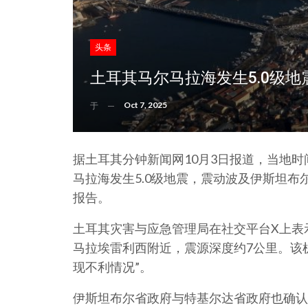
头条
土耳其马尔马拉海发生5.0级
Oct 7, 2025
于
据土耳其分钟新闻网10月3日报道，当地
马拉海发生5.0级地震，震动波及伊斯坦
报告。
土耳其灾害与应急管理局在社交平台X上表
马拉埃雷利西附近，震源深度约7公里。该
现不利情况”。
伊斯坦布尔省政府与特基尔达省政府也确认