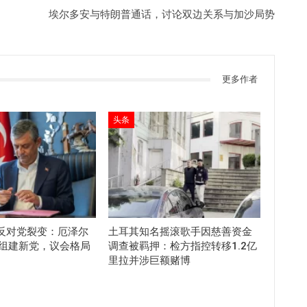
埃尔多安与特朗普通话，讨论双边关系与加沙局势
更多作者
头条
反对党裂变：厄泽尔
土耳其知名摇滚歌手因慈善资金
员组建新党，议会格局
调查被羁押：检方指控转移1.2亿
里拉并涉巨额赌博