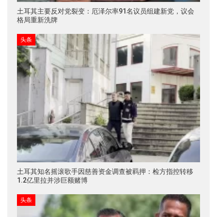
土耳其主要反对党裂变：厄泽尔率91名议员组建新党，议会
格局重新洗牌
头条
土耳其知名摇滚歌手因慈善资金调查被羁押：检方指控转移
1.2亿里拉并涉巨额赌博
头条