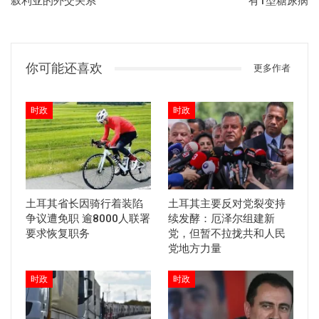
叙利亚的外交关系
有1型糖尿病
你可能还喜欢
更多作者
时政
时政
土耳其省长因骑行着装陷
土耳其主要反对党裂变持
争议遭免职 逾8000人联署
续发酵：厄泽尔组建新
要求恢复职务
党，但暂不拉拢共和人民
党地方力量
时政
时政