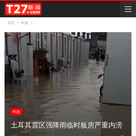
首页
时政
时政
土耳其震区强降雨临时板房严重内涝