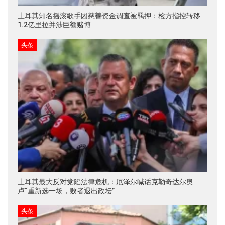
土耳其知名摇滚歌手因慈善资金调查被羁押：检方指控转移
1.2亿里拉并涉巨额赌博
头条
土耳其最大反对党陷法律危机：厄泽尔喊话克勒奇达尔奥
卢“重新选一场，败者退出政坛”
头条