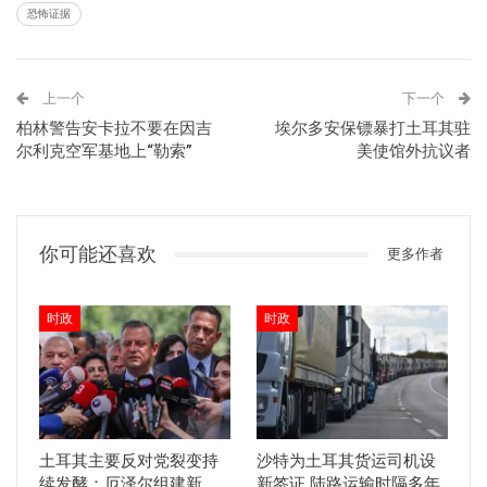
恐怖证据
上一个
下一个
柏林警告安卡拉不要在因吉
埃尔多安保镖暴打土耳其驻
尔利克空军基地上“勒索”
美使馆外抗议者
你可能还喜欢
更多作者
时政
时政
土耳其主要反对党裂变持
沙特为土耳其货运司机设
续发酵：厄泽尔组建新
新签证 陆路运输时隔多年