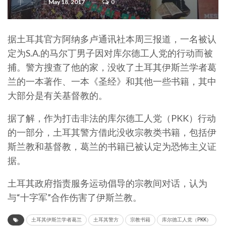
上
May 18, 2017
0
于
据土耳其官方阿纳多卢通讯社本周三报道，一名被认
定为S.A.的马尔丁男子因对库尔德工人党的行动而被
捕。警方搜查了他的家，没收了土耳其伊斯兰学者葛
兰的一本著作、一本《圣经》和其他一些书籍，其中
大部分是有关基督教的。
据了解，作为打击非法的库尔德工人党（PKK）行动
的一部分，土耳其警方借此没收宗教类书籍，包括伊
斯兰教和基督教，葛兰的书籍已被认定为恐怖主义证
据。
土耳其政府指责服务运动倡导的宗教间对话，认为
与“十字军”合作伤害了伊斯兰教。
土耳其伊斯兰学者葛兰
土耳其警方
宗教书籍
库尔德工人党（PKK）