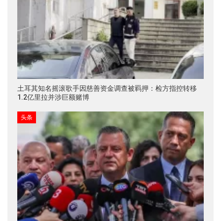
土耳其知名摇滚歌手因慈善资金调查被羁押：检方指控转移
1.2亿里拉并涉巨额赌博
头条