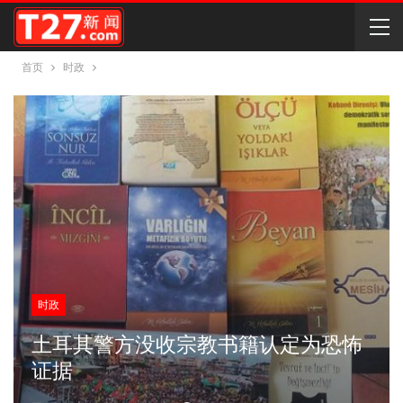
首页
时政
时政
土耳其警方没收宗教书籍认定为恐怖
证据