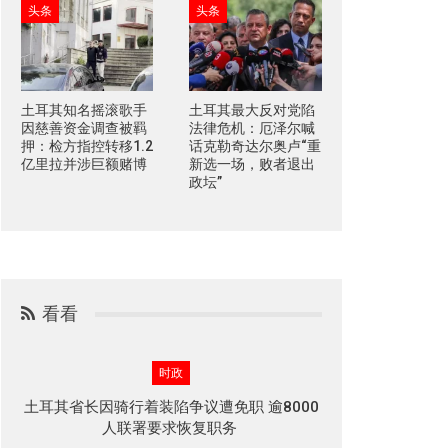
头条
头条
土耳其知名摇滚歌手
土耳其最大反对党陷
因慈善资金调查被羁
法律危机：厄泽尔喊
押：检方指控转移1.2
话克勒奇达尔奥卢“重
亿里拉并涉巨额赌博
新选一场，败者退出
政坛”
看看
时政
土耳其省长因骑行着装陷争议遭免职 逾8000
人联署要求恢复职务