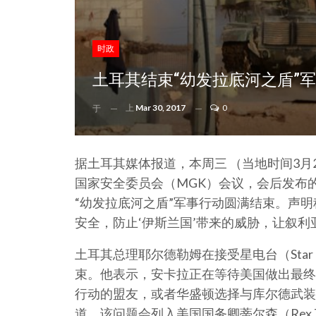
时政
土耳其结束“幼发拉底河之盾”
上
Mar 30, 2017
0
于
据土耳其媒体报道，本周三 （当地时间3月
国家安全委员会（MGK）会议，会后发布
“幼发拉底河之盾”军事行动圆满结束。声明
安全，防止‘伊斯兰国’带来的威胁，让叙利
土耳其总理耶尔德勒姆在接受星电台（Star
束。他表示，安卡拉正在等待美国做出最终决
行动的盟友，或者华盛顿选择与库尔德武装
道，该问题会列入美国国务卿蒂尔森（Rex T