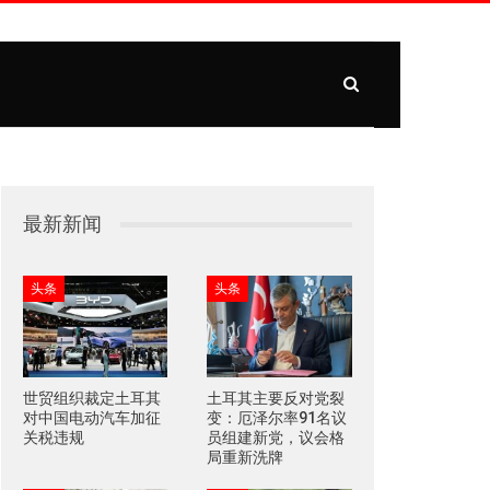
最新新闻
头条
头条
世贸组织裁定土耳其
土耳其主要反对党裂
对中国电动汽车加征
变：厄泽尔率91名议
关税违规
员组建新党，议会格
局重新洗牌