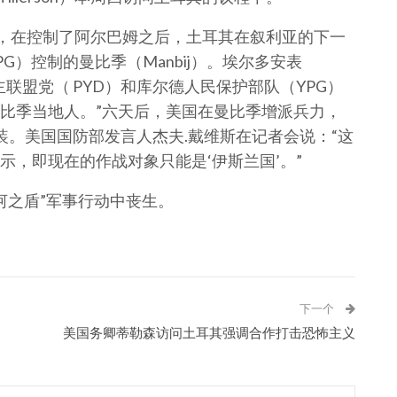
布，在控制了阿尔巴姆之后，土耳其在叙利亚的下一
）控制的曼比季（Manbij）。埃尔多安表
联盟党（ PYD）和库尔德人民保护部队（YPG）
比季当地人。”六天后，美国在曼比季增派兵力，
武装。美国国防部发言人杰夫.戴维斯在记者会说：“这
，即现在的作战对象只能是‘伊斯兰国’。”
河之盾”军事行动中丧生。
下一个
美国务卿蒂勒森访问土耳其强调合作打击恐怖主义