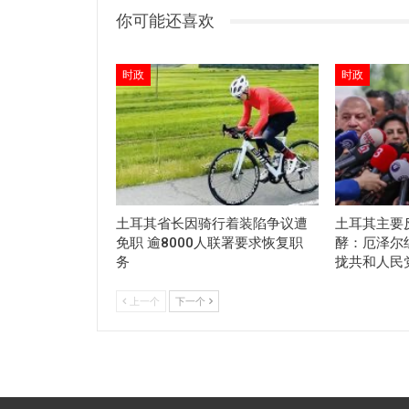
你可能还喜欢
时政
时政
土耳其省长因骑行着装陷争议遭
土耳其主要
免职 逾8000人联署要求恢复职
酵：厄泽尔
务
拢共和人民
上一个
下一个