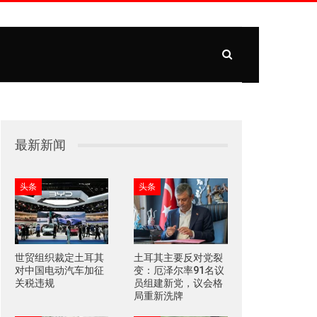
最新新闻
头条
头条
世贸组织裁定土耳其
土耳其主要反对党裂
对中国电动汽车加征
变：厄泽尔率91名议
关税违规
员组建新党，议会格
局重新洗牌