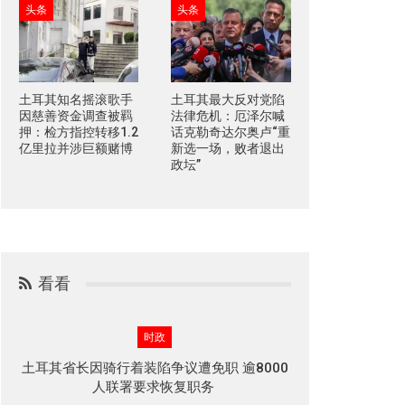
头条
头条
土耳其知名摇滚歌手
土耳其最大反对党陷
因慈善资金调查被羁
法律危机：厄泽尔喊
押：检方指控转移1.2
话克勒奇达尔奥卢“重
亿里拉并涉巨额赌博
新选一场，败者退出
政坛”
看看
时政
土耳其省长因骑行着装陷争议遭免职 逾8000
人联署要求恢复职务