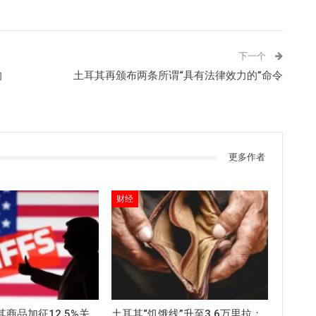
下一个
的
土耳其再颁布两条所谓“具有法律效力的”命令
更多作者
财经
商品加征12.5%关
土耳其“饥饿线”升至3.6万里拉：