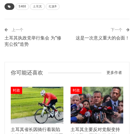
S400
土耳其
红旗9
上一个
下一个
土耳其执政党举行集会 为“修
这是一次意义重大的会面！
宪公投”造势
你可能还喜欢
更多作者
时政
时政
土耳其省长因骑行着装陷
土耳其主要反对党裂变持