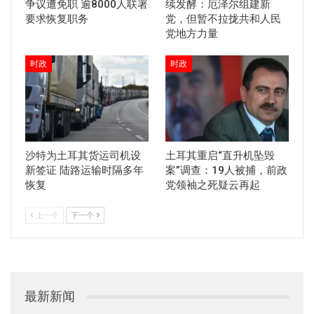
争议遭免职 逾8000人联署
续发酵：厄泽尔组建新
要求恢复职务
党，但暂不拉拢共和人民
党地方力量
时政
时政
沙特为土耳其货运司机设
土耳其重启“直升机坠毁
新签证 陆路运输时隔多年
案”调查：19人被捕，前政
恢复
党领袖之死疑云再起
上一个
下一个
最新新闻