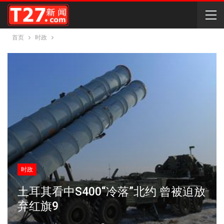
首页
时政
时政
土耳其看中S400“冷落”北约 曾被迫放
弃红旗9