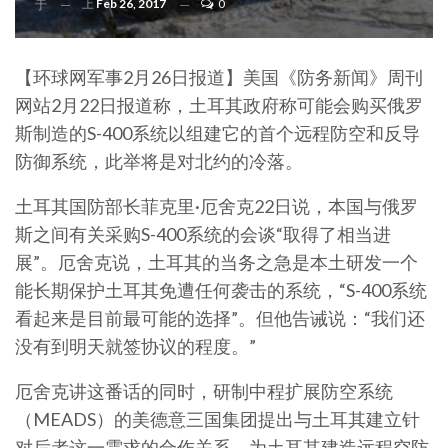
上
Feb 26, 2017
0
于
【环球网军事2月26日报道】美国《防务新闻》周刊
网站2月22日报道称，土耳其政府称可能会购买俄罗
斯制造的S-400系统以组建它的首个远程防空和反导
防御系统，此举将是对北约的冷落。
土耳其国防部长菲克里·厄舍克22日说，本国与俄罗
斯之间有关采购S-400系统的会谈“取得了相当进
展”。厄舍克说，土耳其的当务之急是本土研发一个
能长期保护土耳其免遭任何袭击的系统，“S-400系统
看起来是目前最可能的选择”。但他告诫说：“我们还
没有到明天就签协议的程度。”
厄舍克讲这番话的同时，研制中程扩展防空系统
（MEADS）的美德意三国集团提出与土耳其建立针
对后者这一需求的合作关系，为土耳其建造远程空防