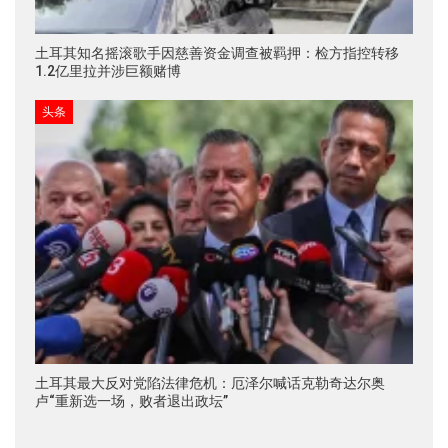
土耳其知名摇滚歌手因慈善资金调查被羁押：检方指控转移
1.2亿里拉并涉巨额赌博
头条
土耳其最大反对党陷法律危机：厄泽尔喊话克勒奇达尔奥
卢“重新选一场，败者退出政坛”