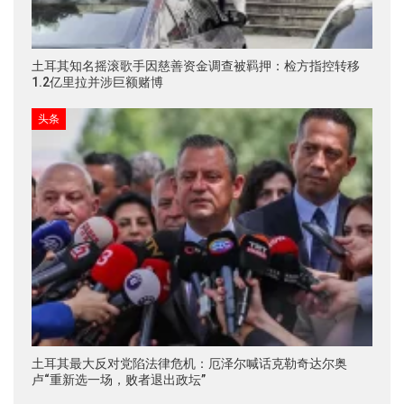
土耳其知名摇滚歌手因慈善资金调查被羁押：检方指控转移
1.2亿里拉并涉巨额赌博
头条
土耳其最大反对党陷法律危机：厄泽尔喊话克勒奇达尔奥
卢“重新选一场，败者退出政坛”