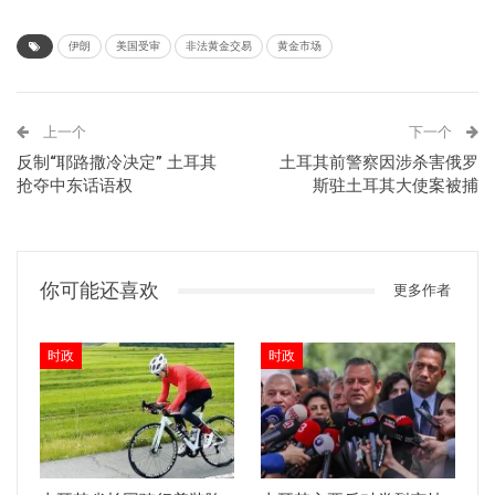
伊朗
美国受审
非法黄金交易
黄金市场
上一个
下一个
反制“耶路撒冷决定” 土耳其
土耳其前警察因涉杀害俄罗
抢夺中东话语权
斯驻土耳其大使案被捕
你可能还喜欢
更多作者
时政
时政