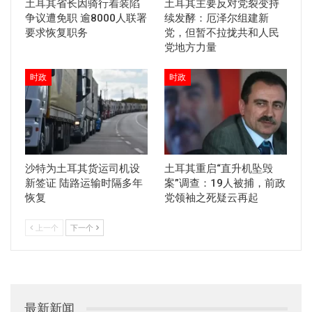
土耳其省长因骑行着装陷
土耳其主要反对党裂变持
争议遭免职 逾8000人联署
续发酵：厄泽尔组建新
要求恢复职务
党，但暂不拉拢共和人民
党地方力量
时政
时政
沙特为土耳其货运司机设
土耳其重启“直升机坠毁
新签证 陆路运输时隔多年
案”调查：19人被捕，前政
恢复
党领袖之死疑云再起
上一个
下一个
最新新闻