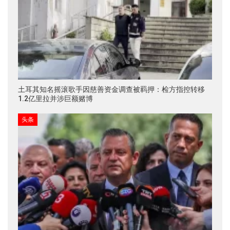
土耳其知名摇滚歌手因慈善资金调查被羁押：检方指控转移
1.2亿里拉并涉巨额赌博
头条