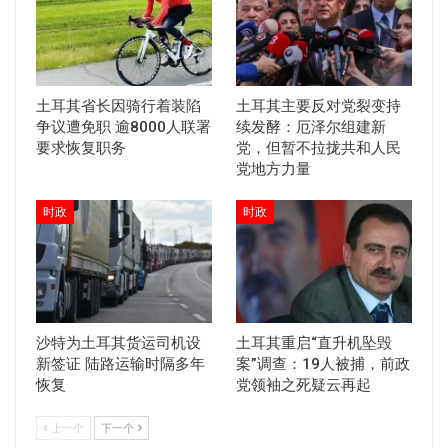
土耳其省长因骑行着装陷
土耳其主要反对党裂变持
争议遭免职 逾8000人联署
续发酵：厄泽尔组建新
要求恢复职务
党，但暂不拉拢共和人民
党地方力量
时政
时政
沙特为土耳其货运司机设
土耳其重启“直升机坠毁
新签证 陆路运输时隔多年
案”调查：19人被捕，前政
恢复
党领袖之死疑云再起
上一个
下一个