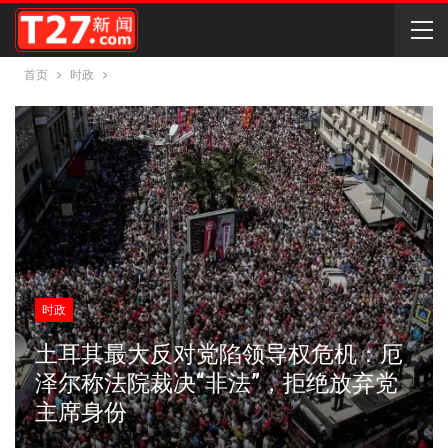
首页
时政
时政
土耳其最大反对党陷领导权危机：厄
泽尔称法院裁决“非法”，拒绝放弃党
主席身份