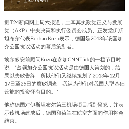
上
Dec 18, 2017
于
据T24新闻网上周六报道，土耳其执政党正义与发展
党（AKP）中央决策和执行委员会成员、正发党伊斯
坦布尔代表Burhan Kuzu表示，德国是2013年该国加
齐公园抗议活动的幕后策划者。
埃尔多安前顾问Kuzu在参加CNNTürk的一档节目时
说：“占领加齐公园抗议活动是由德国人策划的，结
果以失败告终。所以他们又继续策划了2013年12月
17日至25日的腐败调查。我认为他们对我国大型基础
设施的投资怀有目的。”
他称德国对伊斯坦布尔第三机场项目感到愤怒，并表
示该机场建成后，德国和荷兰在航空方面的作用将会
结束。