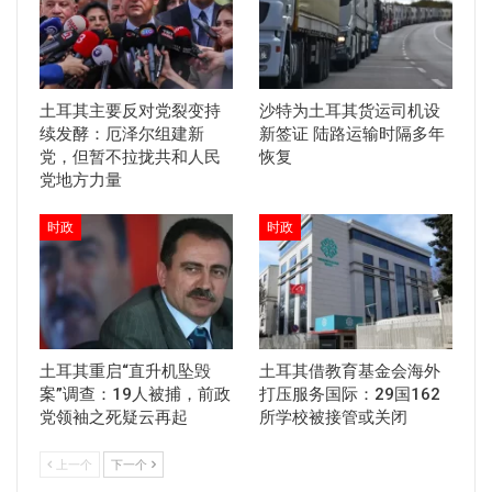
土耳其主要反对党裂变持
沙特为土耳其货运司机设
续发酵：厄泽尔组建新
新签证 陆路运输时隔多年
党，但暂不拉拢共和人民
恢复
党地方力量
时政
时政
土耳其重启“直升机坠毁
土耳其借教育基金会海外
案”调查：19人被捕，前政
打压服务国际：29国162
党领袖之死疑云再起
所学校被接管或关闭
上一个
下一个