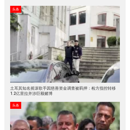
头条
土耳其知名摇滚歌手因慈善资金调查被羁押：检方指控转移
1.2亿里拉并涉巨额赌博
头条