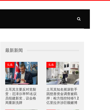
最新新闻
头条
头条
土耳其主要反对党裂
土耳其知名摇滚歌手
变：厄泽尔率91名议
因慈善资金调查被羁
员组建新党，议会格
押：检方指控转移1.2
局重新洗牌
亿里拉并涉巨额赌博