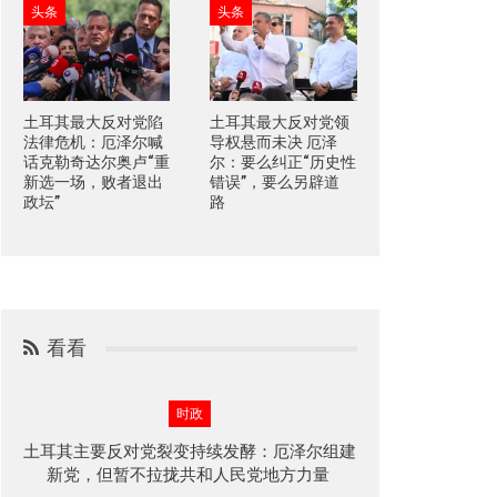
头条
头条
土耳其最大反对党陷
土耳其最大反对党领
法律危机：厄泽尔喊
导权悬而未决 厄泽
话克勒奇达尔奥卢“重
尔：要么纠正“历史性
新选一场，败者退出
错误”，要么另辟道
政坛”
路
看看
时政
土耳其主要反对党裂变持续发酵：厄泽尔组建
新党，但暂不拉拢共和人民党地方力量