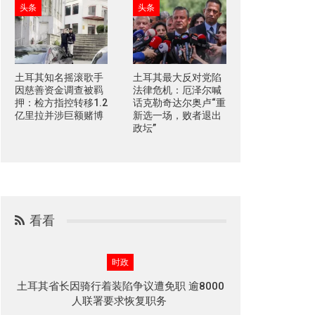
头条
头条
土耳其知名摇滚歌手
土耳其最大反对党陷
因慈善资金调查被羁
法律危机：厄泽尔喊
押：检方指控转移1.2
话克勒奇达尔奥卢“重
亿里拉并涉巨额赌博
新选一场，败者退出
政坛”
看看
时政
土耳其省长因骑行着装陷争议遭免职 逾8000
人联署要求恢复职务