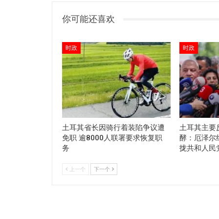
你可能还喜欢
时政
时政
土耳其省长因骑行着装陷争议遭
土耳其主要
免职 逾8000人联署要求恢复职
酵：厄泽尔
务
拢共和人民
上一个
下一个