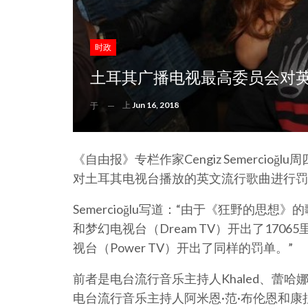
时政
土耳其广播电视最高委员会对
上
Jun 16, 2018
于
《自由报》专栏作家Cengiz Semercio
对土耳其电视台播放的英文流行歌曲进行罚
Semercioğlu写道：“由于《狂野的思
和梦幻电视台（Dream TV）开出了17
视台（Power TV）开出了同样的罚单。”
前者是电台流行音乐主持人Khaled、蕾
电台流行音乐主持人阿米恩·范·布伦恩和康