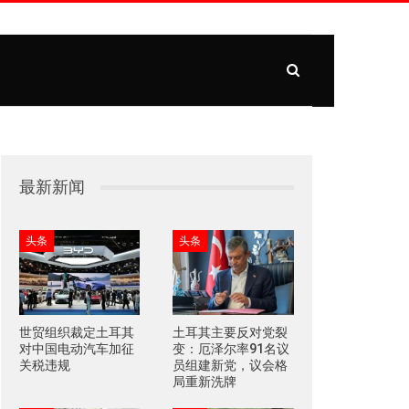
最新新闻
头条
头条
世贸组织裁定土耳其
土耳其主要反对党裂
对中国电动汽车加征
变：厄泽尔率91名议
关税违规
员组建新党，议会格
局重新洗牌