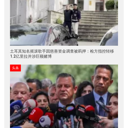
土耳其知名摇滚歌手因慈善资金调查被羁押：检方指控转移
1.2亿里拉并涉巨额赌博
头条