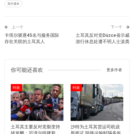
高中课本
上一个
下一个
卡塔尔驱逐45名与服务国际
土耳其反对党Düzce省示威
存在关联的土耳其人
游行休息处遭不明人士泼粪
你可能还喜欢
更多作者
时政
时政
土耳其主要反对党裂变持
沙特为土耳其货运司机设
续发酵：厄泽尔组建新
新签证 陆路运输时隔多年