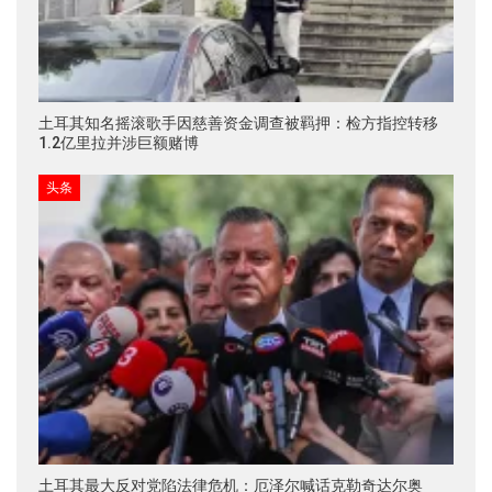
土耳其知名摇滚歌手因慈善资金调查被羁押：检方指控转移
1.2亿里拉并涉巨额赌博
头条
土耳其最大反对党陷法律危机：厄泽尔喊话克勒奇达尔奥