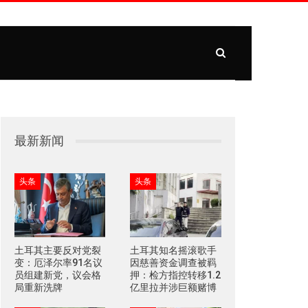
最新新闻
头条
头条
土耳其主要反对党裂
土耳其知名摇滚歌手
变：厄泽尔率91名议
因慈善资金调查被羁
员组建新党，议会格
押：检方指控转移1.2
局重新洗牌
亿里拉并涉巨额赌博