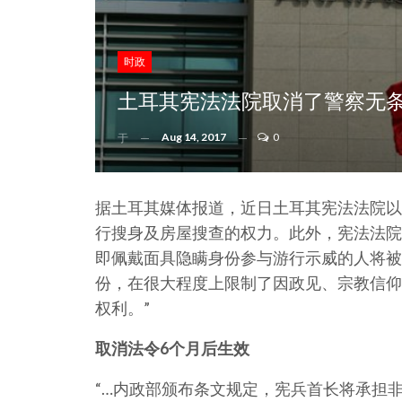
时政
土耳其宪法法院取消了警察无
Aug 14, 2017
0
于
据土耳其媒体报道，近日土耳其宪法法院以
行搜身及房屋搜查的权力。此外，宪法法院
即佩戴面具隐瞒身份参与游行示威的人将被
份，在很大程度上限制了因政见、宗教信仰
权利。”
取消法令
6
个月后生效
“…内政部颁布条文规定，宪兵首长将承担