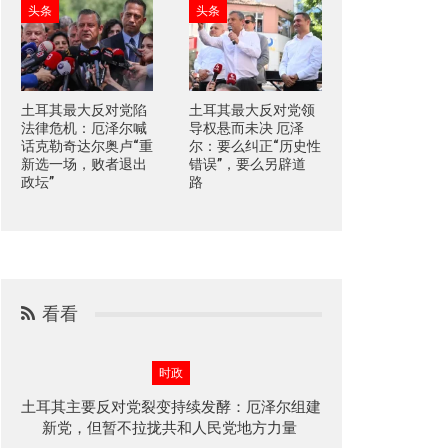
头条
头条
土耳其最大反对党陷
土耳其最大反对党领
法律危机：厄泽尔喊
导权悬而未决 厄泽
话克勒奇达尔奥卢“重
尔：要么纠正“历史性
新选一场，败者退出
错误”，要么另辟道
政坛”
路
看看
时政
土耳其主要反对党裂变持续发酵：厄泽尔组建
新党，但暂不拉拢共和人民党地方力量