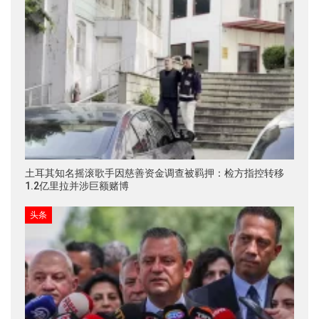
土耳其知名摇滚歌手因慈善资金调查被羁押：检方指控转移
1.2亿里拉并涉巨额赌博
头条