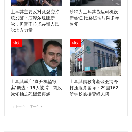
土耳其主要反对党裂变持
沙特为土耳其货运司机设
续发酵：厄泽尔组建新
新签证 陆路运输时隔多年
党，但暂不拉拢共和人民
恢复
党地方力量
时政
时政
土耳其重启“直升机坠毁
土耳其借教育基金会海外
案”调查：19人被捕，前政
打压服务国际：29国162
党领袖之死疑云再起
所学校被接管或关闭
上一个
下一个